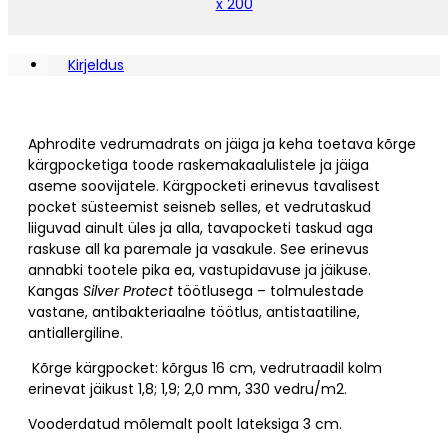
x 200
Kirjeldus
Aphrodite vedrumadrats on jäiga ja keha toetava kõrge
kärgpocketiga toode raskemakaalulistele ja jäiga
aseme soovijatele. Kärgpocketi erinevus tavalisest
pocket süsteemist seisneb selles, et vedrutaskud
liiguvad ainult üles ja alla, tavapocketi taskud aga
raskuse all ka paremale ja vasakule. See erinevus
annabki tootele pika ea, vastupidavuse ja jäikuse.
Kangas
Silver Protect
töötlusega – tolmulestade
vastane, antibakteriaalne töötlus, antistaatiline,
antiallergiline.
Kõrge kärgpocket: kõrgus 16 cm, vedrutraadil kolm
erinevat jäikust 1,8; 1,9; 2,0 mm, 330 vedru/m2.
Vooderdatud mõlemalt poolt lateksiga 3 cm.