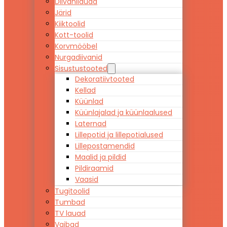
Diivanilauad
Järid
Kiiktoolid
Kott-toolid
Korvmööbel
Nurgadiivanid
Sisustustooted
Dekoratiivtooted
Kellad
Küünlad
Küünlajalad ja küünlaalused
Laternad
Lillepotid ja lillepotialused
Lillepostamendid
Maalid ja pildid
Pildiraamid
Vaasid
Tugitoolid
Tumbad
TV lauad
Vaibad