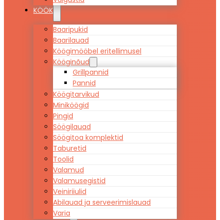
KÖÖK
Baaripukid
Baarilauad
Köögimööbel eritellimusel
Kööginõud
Grillpannid
Pannid
Köögitarvikud
Miniköögid
Pingid
Söögilauad
Söögitoa komplektid
Taburetid
Toolid
Valamud
Valamusegistid
Veiniriiulid
Abilauad ja serveerimislauad
Varia