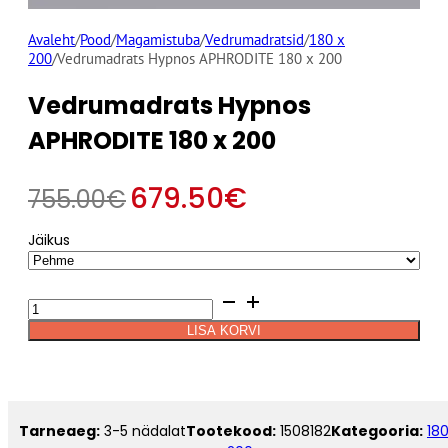
Avaleht
/
Pood
/
Magamistuba
/
Vedrumadratsid
/
180 x
200
/
Vedrumadrats Hypnos APHRODITE 180 x 200
Vedrumadrats Hypnos
APHRODITE 180 x 200
679.50
€
755.00
€
Jäikus
Alternative:
Vedrumadrats
Hypnos
LISA KORVI
APHRODITE
180
x
200
kogus
Tarneaeg:
3-5 nädalat
Tootekood:
1508182
Kategooria:
18