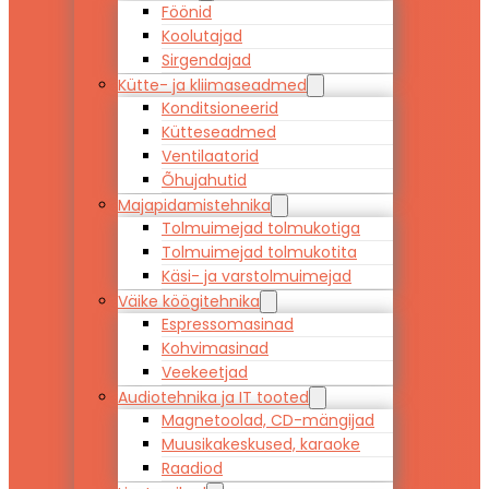
Föönid
Koolutajad
Sirgendajad
Kütte- ja kliimaseadmed
Konditsioneerid
Kütteseadmed
Ventilaatorid
Õhujahutid
Majapidamistehnika
Tolmuimejad tolmukotiga
Tolmuimejad tolmukotita
Käsi- ja varstolmuimejad
Väike köögitehnika
Espressomasinad
Kohvimasinad
Veekeetjad
Audiotehnika ja IT tooted
Magnetoolad, CD-mängijad
Muusikakeskused, karaoke
Raadiod