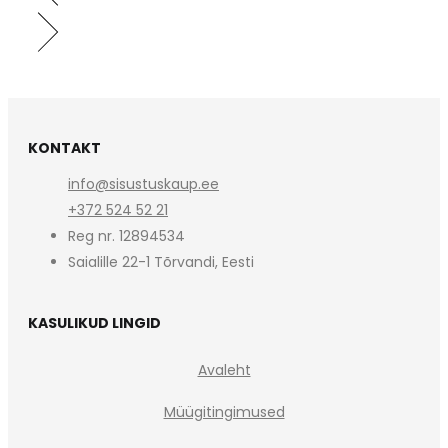
KONTAKT
info@sisustuskaup.ee
+372 524 52 21
Reg nr. 12894534
Saialille 22-1 Tõrvandi, Eesti
KASULIKUD LINGID
Avaleht
Müügitingimused