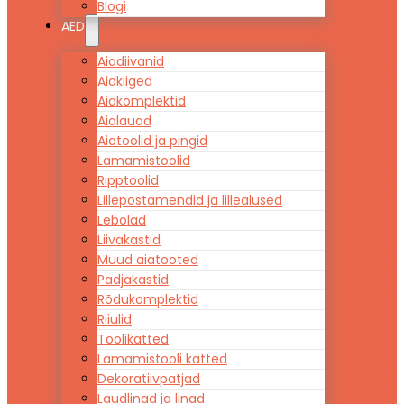
Blogi
AED
Aiadiivanid
Aiakiiged
Aiakomplektid
Aialauad
Aiatoolid ja pingid
Lamamistoolid
Ripptoolid
Lillepostamendid ja lillealused
Lebolad
Liivakastid
Muud aiatooted
Padjakastid
Rõdukomplektid
Riiulid
Toolikatted
Lamamistooli katted
Dekoratiivpatjad
Laudlinad ja linad