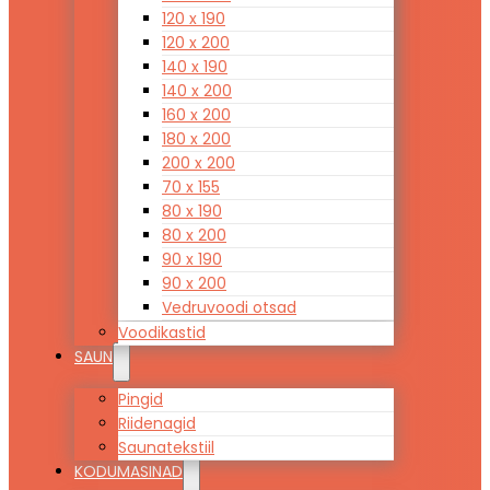
120 x 190
120 x 200
140 x 190
140 x 200
160 x 200
180 x 200
200 x 200
70 x 155
80 x 190
80 x 200
90 x 190
90 x 200
Vedruvoodi otsad
Voodikastid
SAUN
Pingid
Riidenagid
Saunatekstiil
KODUMASINAD