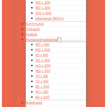
160 x 200
180 x 200
200 x 200
pikkusega 190cm
Kummutid
Öökapid
Padjad
Poroloonmadratsid
100 x 190
100 x 200
110 x 190
120 x 200
140 x 200
160 x 200
70 x 155
70 x 190
80 x 200
90 x 190
90 x 200
Riidekapid