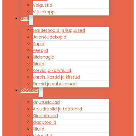
Valgustid
Vitriinkapp
ESIK
Garderoobid ja liuguksed
Jalanõudekapid
Kapid
Peeglid
Riidenagid
Riiulid
Korvid ja korvriiulid
Karbis, kastid ja kirstud
Sirmid ja vaheseinad
KONTOR
Kirjutuslauad
Arvutitoolid ja töötoolid
Klienditoolid
Klapptoolid
Riiulid
Valgustid