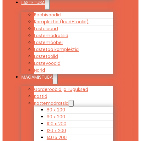
LASTETUBA
Beebivoodid
Komplektid (laud+toolid)
Lastelauad
Lastemadratsid
Lastemööbel
Lastetoa komplektid
Lastetoolid
Lastevoodid
Narid
MAGAMISTUBA
Garderoobid ja liuguksed
Kastid
Kattemadratsid
80 x 200
90 x 200
100 x 200
120 x 200
140 x 200