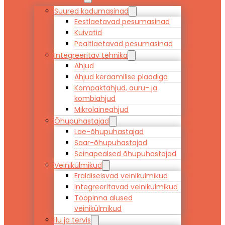
Suured kodumasinad
Eestlaetavad pesumasinad
Kuivatid
Pealtlaetavad pesumasinad
Integreeritav tehnika
Ahjud
Ahjud keraamilise plaadiga
Kompaktahjud, auru- ja
kombiahjud
Mikrolaineahjud
Õhupuhastajad
Lae-õhupuhastajad
Saar-õhupuhastajad
Seinapealsed õhupuhastajad
Veinikülmikud
Eraldiseisvad veinikülmikud
Integreeritavad veinikülmikud
Tööpinna alused
veinikülmikud
Ilu ja tervis