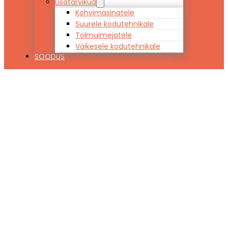
Lisatarvikud
Kohvimasinatele
Suurele kodutehnikale
Tolmuimejatele
Väikesele kodutehnikale
SOODUS
Vedrumadrats
Hypnos
APHRODITE 180
x 200