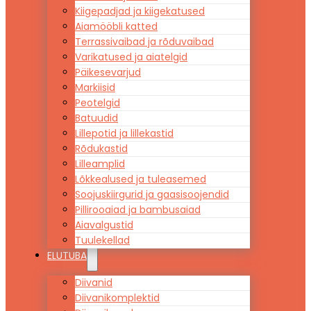
Kiigepadjad ja kiigekatused
Aiamööbli katted
Terrassivaibad ja rõduvaibad
Varikatused ja aiatelgid
Päikesevarjud
Markiisid
Peotelgid
Batuudid
Lillepotid ja lillekastid
Rõdukastid
Lilleamplid
Lõkkealused ja tuleasemed
Soojuskiirgurid ja gaasisoojendid
Pillirooaiad ja bambusaiad
Aiavalgustid
Tuulekellad
ELUTUBA
Diivanid
Diivanikomplektid