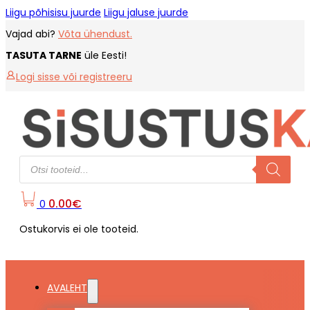
Liigu põhisisu juurde
Liigu jaluse juurde
Vajad abi?
Võta ühendust.
TASUTA TARNE
üle Eesti!
Logi sisse või registreeru
Products
search
0.00
€
0
Ostukorvis ei ole tooteid.
AVALEHT