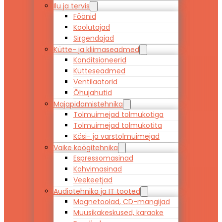
Ilu ja tervis
Föönid
Koolutajad
Sirgendajad
Kütte- ja kliimaseadmed
Konditsioneerid
Kütteseadmed
Ventilaatorid
Õhujahutid
Majapidamistehnika
Tolmuimejad tolmukotiga
Tolmuimejad tolmukotita
Käsi- ja varstolmuimejad
Väike köögitehnika
Espressomasinad
Kohvimasinad
Veekeetjad
Audiotehnika ja IT tooted
Magnetoolad, CD-mängijad
Muusikakeskused, karaoke