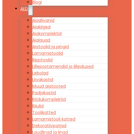
Blogi
AED
Aiadiivanid
Aiakiiged
Aiakomplektid
Aialauad
Aiatoolid ja pingid
Lamamistoolid
Ripptoolid
Lillepostamendid ja lillealused
Lebolad
Liivakastid
Muud aiatooted
Padjakastid
Rõdukomplektid
Riiulid
Toolikatted
Lamamistooli katted
Dekoratiivpatjad
Laudlinad ja linad