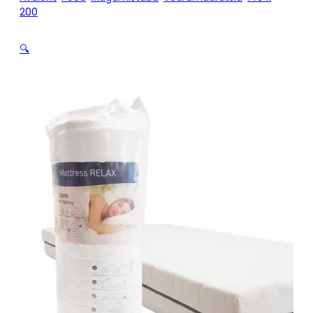
200
/
Vedrumadrats RELAX CLASSIC 140 x 200
🔍