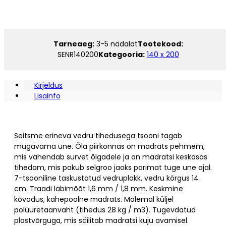
140
x
200
kogus
Tarneaeg:
3-5 nädalat
Tootekood:
SENR140200
Kategooria:
140 x 200
Kirjeldus
Lisainfo
Seitsme erineva vedru tihedusega tsooni tagab
mugavama une. Õla piirkonnas on madrats pehmem,
mis vähendab survet õlgadele ja on madratsi keskosas
tihedam, mis pakub selgroo jaoks parimat tuge une ajal.
7-tsooniline taskustatud vedruplokk, vedru kõrgus 14
cm. Traadi läbimõõt 1,6 mm / 1,8 mm. Keskmine
kõvadus, kahepoolne madrats. Mõlemal küljel
polüuretaanvaht (tihedus 28 kg / m3). Tugevdatud
plastvõrguga, mis säilitab madratsi kuju avamisel.