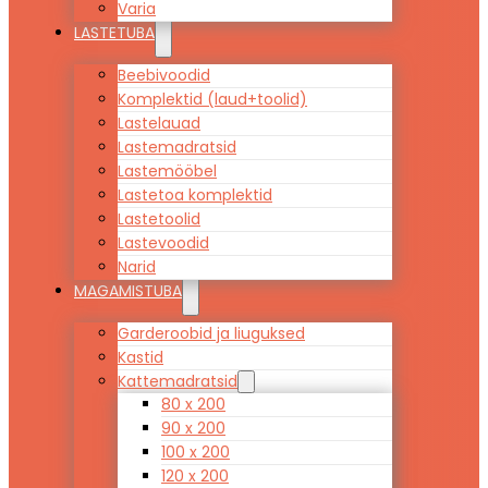
Varia
LASTETUBA
Beebivoodid
Komplektid (laud+toolid)
Lastelauad
Lastemadratsid
Lastemööbel
Lastetoa komplektid
Lastetoolid
Lastevoodid
Narid
MAGAMISTUBA
Garderoobid ja liuguksed
Kastid
Kattemadratsid
80 x 200
90 x 200
100 x 200
120 x 200