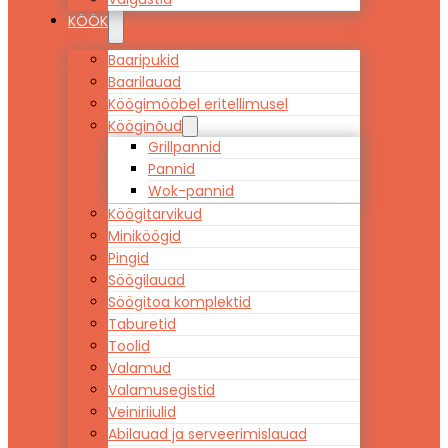
KÖÖK
Baaripukid
Baarilauad
Köögimööbel eritellimusel
Kööginõud
Grillpannid
Pannid
Wok-pannid
Köögitarvikud
Miniköögid
Pingid
Söögilauad
Söögitoa komplektid
Taburetid
Toolid
Valamud
Valamusegistid
Veiniriiulid
Abilauad ja serveerimislauad