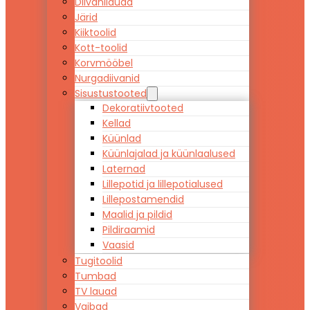
Diivanilauad
Järid
Kiiktoolid
Kott-toolid
Korvmööbel
Nurgadiivanid
Sisustustooted
Dekoratiivtooted
Kellad
Küünlad
Küünlajalad ja küünlaalused
Laternad
Lillepotid ja lillepotialused
Lillepostamendid
Maalid ja pildid
Pildiraamid
Vaasid
Tugitoolid
Tumbad
TV lauad
Vaibad