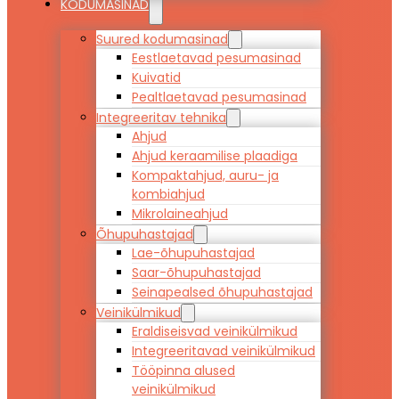
KODUMASINAD
Suured kodumasinad
Eestlaetavad pesumasinad
Kuivatid
Pealtlaetavad pesumasinad
Integreeritav tehnika
Ahjud
Ahjud keraamilise plaadiga
Kompaktahjud, auru- ja
kombiahjud
Mikrolaineahjud
Õhupuhastajad
Lae-õhupuhastajad
Saar-õhupuhastajad
Seinapealsed õhupuhastajad
Veinikülmikud
Eraldiseisvad veinikülmikud
Integreeritavad veinikülmikud
Tööpinna alused
veinikülmikud