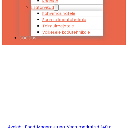
Raadiod
Lisatarvikud
Kohvimasinatele
Suurele kodutehnikale
Tolmuimejatele
Väikesele kodutehnikale
SOODUS
Vedrumadrats
RELAX CLASSIC
140 x 200
Avaleht
/
Pood
/
Magamistuba
/
Vedrumadratsid
/
140 x