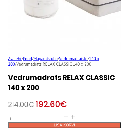
Avaleht
/
Pood
/
Magamistuba
/
Vedrumadratsid
/
140 x
200
/
Vedrumadrats RELAX CLASSIC 140 x 200
Vedrumadrats RELAX CLASSIC
140 x 200
192.60
€
214.00
€
Vedrumadrats
Alternative:
RELAX
LISA KORVI
CLASSIC