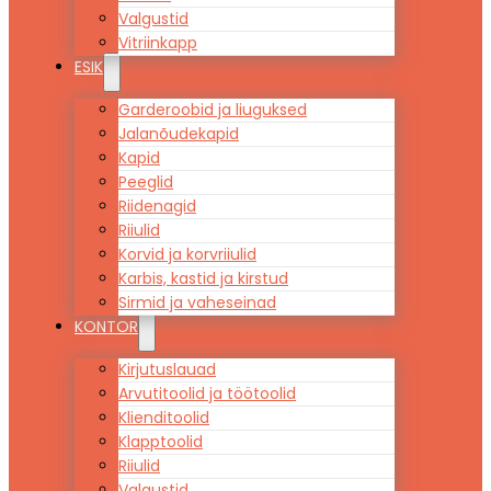
Valgustid
Vitriinkapp
ESIK
Garderoobid ja liuguksed
Jalanõudekapid
Kapid
Peeglid
Riidenagid
Riiulid
Korvid ja korvriiulid
Karbis, kastid ja kirstud
Sirmid ja vaheseinad
KONTOR
Kirjutuslauad
Arvutitoolid ja töötoolid
Klienditoolid
Klapptoolid
Riiulid
Valgustid