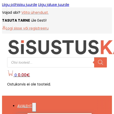
Liigu põhisisu juurde
Liigu jaluse juurde
Vajad abi?
Võta ühendust.
TASUTA TARNE
üle Eesti!
Logi sisse või registreeru
Products
search
0.00
€
0
Ostukorvis ei ole tooteid.
AVALEHT