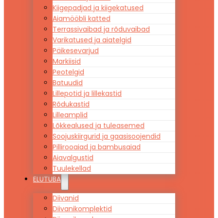
Kiigepadjad ja kiigekatused
Aiamööbli katted
Terrassivaibad ja rõduvaibad
Varikatused ja aiatelgid
Päikesevarjud
Markiisid
Peotelgid
Batuudid
Lillepotid ja lillekastid
Rõdukastid
Lilleamplid
Lõkkealused ja tuleasemed
Soojuskiirgurid ja gaasisoojendid
Pillirooaiad ja bambusaiad
Aiavalgustid
Tuulekellad
ELUTUBA
Diivanid
Diivanikomplektid