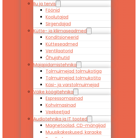
Ilu ja tervis
Föönid
Koolutajad
Sirgendajad
Kütte- ja kliimaseadmed
Konditsioneerid
Kütteseadmed
Ventilaatorid
Õhujahutid
Majapidamistehnika
Tolmuimejad tolmukotiga
Tolmuimejad tolmukotita
Käsi- ja varstolmuimejad
Väike köögitehnika
Espressomasinad
Kohvimasinad
Veekeetjad
Audiotehnika ja IT tooted
Magnetoolad, CD-mängijad
Muusikakeskused, karaoke