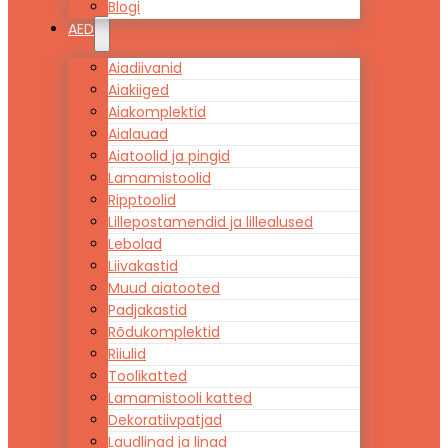
Blogi
AED
Aiadiivanid
Aiakiiged
Aiakomplektid
Aialauad
Aiatoolid ja pingid
Lamamistoolid
Ripptoolid
Lillepostamendid ja lillealused
Lebolad
Liivakastid
Muud aiatooted
Padjakastid
Rõdukomplektid
Riiulid
Toolikatted
Lamamistooli katted
Dekoratiivpatjad
Laudlinad ja linad