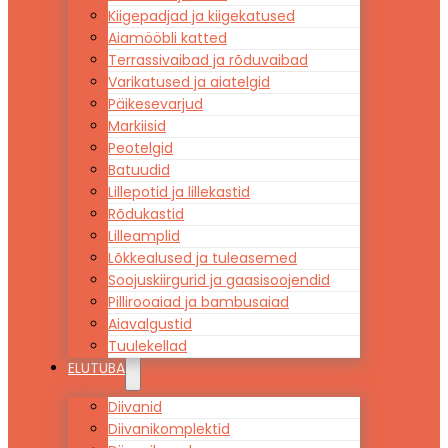
Kiigepadjad ja kiigekatused
Aiamööbli katted
Terrassivaibad ja rõduvaibad
Varikatused ja aiatelgid
Päikesevarjud
Markiisid
Peotelgid
Batuudid
Lillepotid ja lillekastid
Rõdukastid
Lilleamplid
Lõkkealused ja tuleasemed
Soojuskiirgurid ja gaasisoojendid
Pillirooaiad ja bambusaiad
Aiavalgustid
Tuulekellad
ELUTUBA
Diivanid
Diivanikomplektid