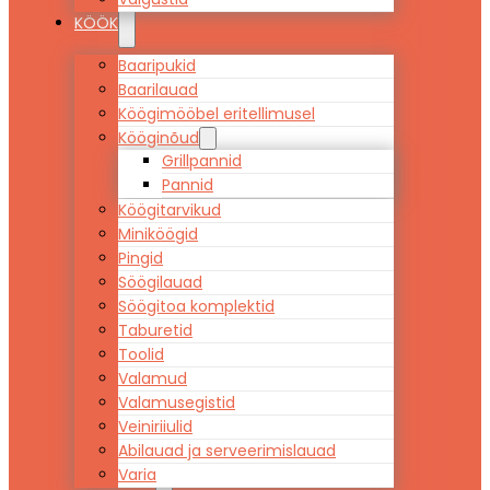
KÖÖK
Baaripukid
Baarilauad
Köögimööbel eritellimusel
Kööginõud
Grillpannid
Pannid
Köögitarvikud
Miniköögid
Pingid
Söögilauad
Söögitoa komplektid
Taburetid
Toolid
Valamud
Valamusegistid
Veiniriiulid
Abilauad ja serveerimislauad
Varia