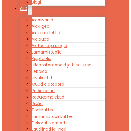
Blogi
AED
Aiadiivanid
Aiakiiged
Aiakomplektid
Aialauad
Aiatoolid ja pingid
Lamamistoolid
Ripptoolid
Lillepostamendid ja lillealused
Lebolad
Liivakastid
Muud aiatooted
Padjakastid
Rõdukomplektid
Riiulid
Toolikatted
Lamamistooli katted
Dekoratiivpatjad
Laudlinad ja linad