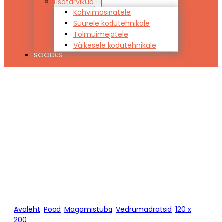
Lisatarvikud
Kohvimasinatele
Suurele kodutehnikale
Tolmuimejatele
Väikesele kodutehnikale
SOODUS
Vedrumadrats
TWIST LATEX 120
x 200
Avaleht
/
Pood
/
Magamistuba
/
Vedrumadratsid
/
120 x
200
/
Vedrumadrats TWIST LATEX 120 x 200