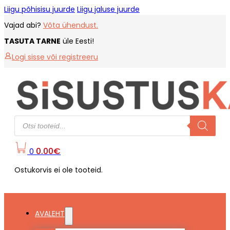
Liigu põhisisu juurde
Liigu jaluse juurde
Vajad abi?
Võta ühendust.
TASUTA TARNE
üle Eesti!
Logi sisse või registreeru
Products
search
0.00
€
0
Ostukorvis ei ole tooteid.
AVALEHT