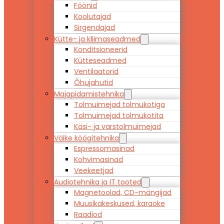
Föönid
Koolutajad
Sirgendajad
Kütte- ja kliimaseadmed
Konditsioneerid
Kütteseadmed
Ventilaatorid
Õhujahutid
Majapidamistehnika
Tolmuimejad tolmukotiga
Tolmuimejad tolmukotita
Käsi- ja varstolmuimejad
Väike köögitehnika
Espressomasinad
Kohvimasinad
Veekeetjad
Audiotehnika ja IT tooted
Magnetoolad, CD-mängijad
Muusikakeskused, karaoke
Raadiod