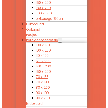
160 x 200
180 x 200
200 x 200
pikkusega 190cm
Kummutid
Öökapid
Padjad
Poroloonmadratsid
100 x 190
100 x 200
110 x 190
120 x 200
140 x 200
160 x 200
70 x 155
70 x 190
80 x 200
90 x 190
90 x 200
Riidekapid