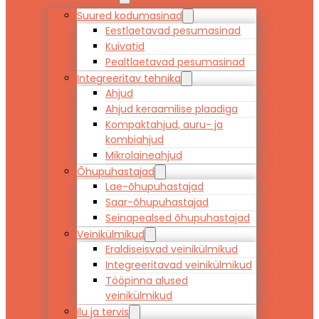
Suured kodumasinad
Eestlaetavad pesumasinad
Kuivatid
Pealtlaetavad pesumasinad
Integreeritav tehnika
Ahjud
Ahjud keraamilise plaadiga
Kompaktahjud, auru- ja
kombiahjud
Mikrolaineahjud
Õhupuhastajad
Lae-õhupuhastajad
Saar-õhupuhastajad
Seinapealsed õhupuhastajad
Veinikülmikud
Eraldiseisvad veinikülmikud
Integreeritavad veinikülmikud
Tööpinna alused
veinikülmikud
Ilu ja tervis