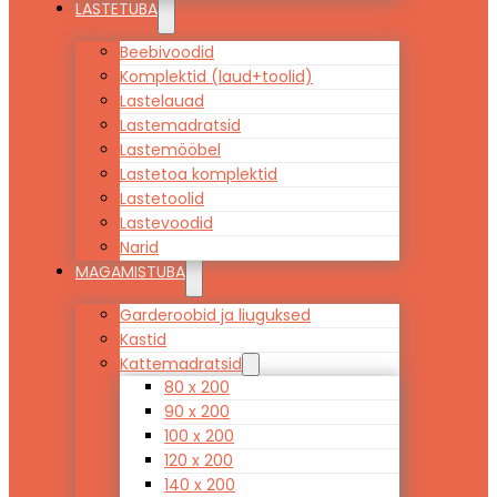
LASTETUBA
Beebivoodid
Komplektid (laud+toolid)
Lastelauad
Lastemadratsid
Lastemööbel
Lastetoa komplektid
Lastetoolid
Lastevoodid
Narid
MAGAMISTUBA
Garderoobid ja liuguksed
Kastid
Kattemadratsid
80 x 200
90 x 200
100 x 200
120 x 200
140 x 200