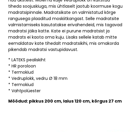
tiheda soojuskiuga, mis ühtlaselt jaotub koormuse kogu
madratsipinnale. Madratsikate on valmistatud kõrge
rangusega plaaditud moskiitkangast. Selle madratsite
valmistamiseks kasutatakse erivahendeid, mis tagavad
madratsi jäika katte. Kate ei purune madratsist ja
madrats ei kaota oma kuju. Lisaks sellele katab mitte
eemaldatav kate tihedalt madratsikihi, mis omakorda
pikendab madratsi vastupidavust.
* LATEKS pealiskiht
* HR poroloon
* Termokiud
* Vedruplokk, vedru Ø 18 mm
* Termokiud
* Vahtpolüester
Mõõdud: pikkus 200 cm, laius 120 cm, kõrgus 27 cm