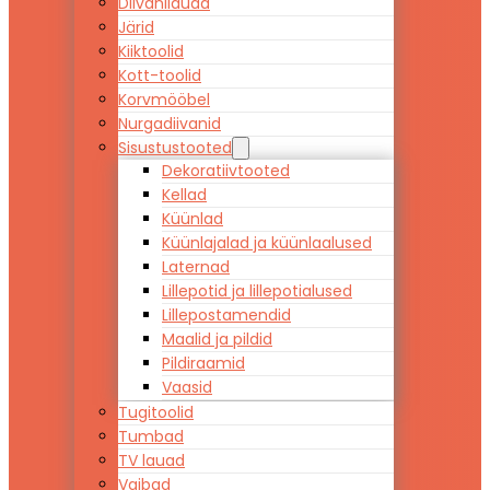
Diivanilauad
Järid
Kiiktoolid
Kott-toolid
Korvmööbel
Nurgadiivanid
Sisustustooted
Dekoratiivtooted
Kellad
Küünlad
Küünlajalad ja küünlaalused
Laternad
Lillepotid ja lillepotialused
Lillepostamendid
Maalid ja pildid
Pildiraamid
Vaasid
Tugitoolid
Tumbad
TV lauad
Vaibad