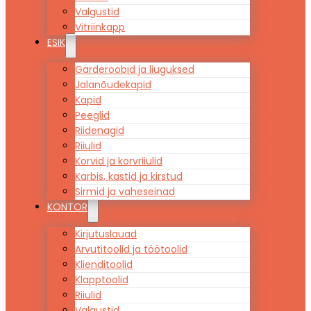
Valgustid
Vitriinkapp
ESIK
Garderoobid ja liuguksed
Jalanõudekapid
Kapid
Peeglid
Riidenagid
Riiulid
Korvid ja korvriiulid
Karbis, kastid ja kirstud
Sirmid ja vaheseinad
KONTOR
Kirjutuslauad
Arvutitoolid ja töötoolid
Klienditoolid
Klapptoolid
Riiulid
Valgustid