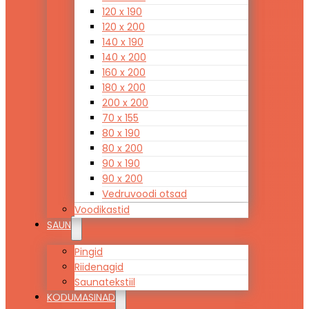
120 x 190
120 x 200
140 x 190
140 x 200
160 x 200
180 x 200
200 x 200
70 x 155
80 x 190
80 x 200
90 x 190
90 x 200
Vedruvoodi otsad
Voodikastid
SAUN
Pingid
Riidenagid
Saunatekstiil
KODUMASINAD