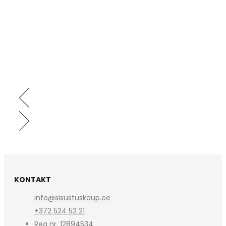
KONTAKT
info@sisustuskaup.ee
+372 524 52 21
Reg nr. 12894534