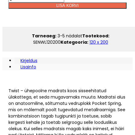
TWIST
LISA KORVI
LATEX
120
x
200
kogus
Tarneaeg:
3-5 nädalat
Tootekood:
SENWL120200
Kategooria:
120 x 200
Kirjeldus
Lisainfo
Twist – ühepoolne madrats koos sisseehitatud
ülakattega, et seda mugavamaks muuta. Madratsi alus
on anatoomiline, sõltumatu vedruplokk Pocket Spring,
mis on mõlemalt poolt tugevdatud metallraamiga. See
kombinatsioon tagab tugipunkti ja toetuse, sobib
kergesti kehale ja toetab selgroogu selle looduslikus
olekus. Kui selles madratsis magab kaks inimest, ei häiri
nad üksteist. Mõlema külje vedruplokk on kaitstud