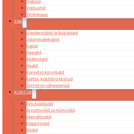
Vaibad
Valgustid
Vitriinkapp
ESIK
Garderoobid ja liuguksed
Jalanõudekapid
Kapid
Peeglid
Riidenagid
Riiulid
Korvid ja korvriiulid
Karbis, kastid ja kirstud
Sirmid ja vaheseinad
KONTOR
Kirjutuslauad
Arvutitoolid ja töötoolid
Klienditoolid
Klapptoolid
Riiulid