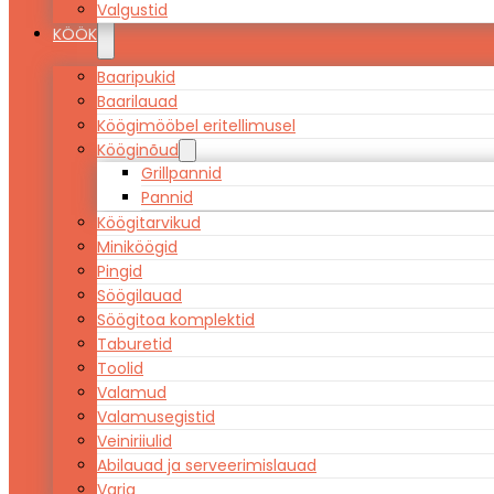
Valgustid
KÖÖK
Baaripukid
Baarilauad
Köögimööbel eritellimusel
Kööginõud
Grillpannid
Pannid
Köögitarvikud
Miniköögid
Pingid
Söögilauad
Söögitoa komplektid
Taburetid
Toolid
Valamud
Valamusegistid
Veiniriiulid
Abilauad ja serveerimislauad
Varia