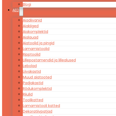
Blogi
AED
Aiadiivanid
Aiakiiged
Aiakomplektid
Aialauad
Aiatoolid ja pingid
Lamamistoolid
Ripptoolid
Lillepostamendid ja lillealused
Lebolad
Liivakastid
Muud aiatooted
Padjakastid
Rõdukomplektid
Riiulid
Toolikatted
Lamamistooli katted
Dekoratiivpatjad