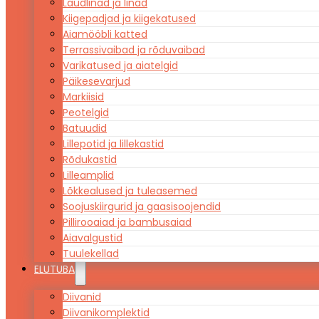
Laudlinad ja linad
Kiigepadjad ja kiigekatused
Aiamööbli katted
Terrassivaibad ja rõduvaibad
Varikatused ja aiatelgid
Päikesevarjud
Markiisid
Peotelgid
Batuudid
Lillepotid ja lillekastid
Rõdukastid
Lilleamplid
Lõkkealused ja tuleasemed
Soojuskiirgurid ja gaasisoojendid
Pillirooaiad ja bambusaiad
Aiavalgustid
Tuulekellad
ELUTUBA
Diivanid
Diivanikomplektid