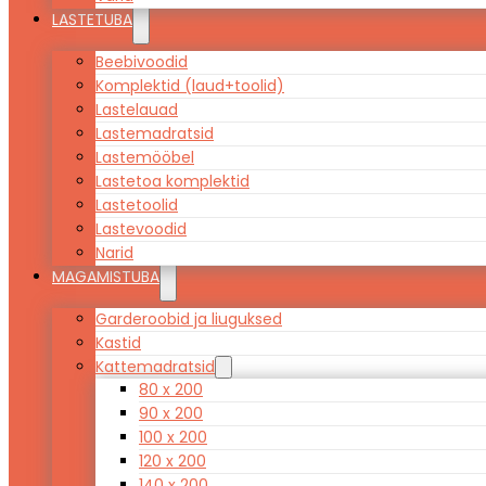
LASTETUBA
Beebivoodid
Komplektid (laud+toolid)
Lastelauad
Lastemadratsid
Lastemööbel
Lastetoa komplektid
Lastetoolid
Lastevoodid
Narid
MAGAMISTUBA
Garderoobid ja liuguksed
Kastid
Kattemadratsid
80 x 200
90 x 200
100 x 200
120 x 200
140 x 200