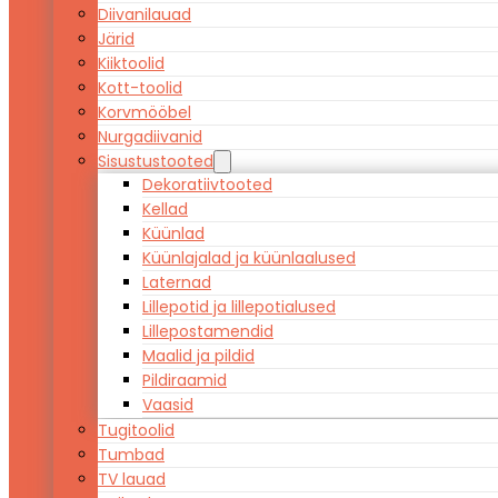
Diivanilauad
Järid
Kiiktoolid
Kott-toolid
Korvmööbel
Nurgadiivanid
Sisustustooted
Dekoratiivtooted
Kellad
Küünlad
Küünlajalad ja küünlaalused
Laternad
Lillepotid ja lillepotialused
Lillepostamendid
Maalid ja pildid
Pildiraamid
Vaasid
Tugitoolid
Tumbad
TV lauad