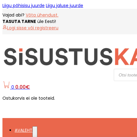
Liigu põhisisu juurde
Liigu jaluse juurde
Vajad abi?
Võta ühendust.
TASUTA TARNE
üle Eesti!
Logi sisse või registreeru
Products
search
0.00
€
0
Ostukorvis ei ole tooteid.
AVALEHT