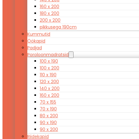
160 x 200
180 x 200
200 x 200
pikkusega 190cm
Kummutid
Öökapid
Padjad
Poroloonmadratsid
100 x 190
100 x 200
110 x 190
120 x 200
140 x 200
160 x 200
70 x 155
70 x 190
80 x 200
90 x 190
90 x 200
Riidekapid