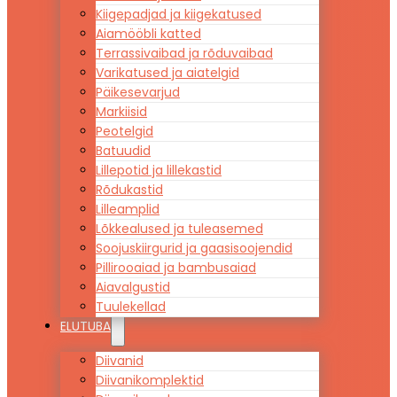
Kiigepadjad ja kiigekatused
Aiamööbli katted
Terrassivaibad ja rõduvaibad
Varikatused ja aiatelgid
Päikesevarjud
Markiisid
Peotelgid
Batuudid
Lillepotid ja lillekastid
Rõdukastid
Lilleamplid
Lõkkealused ja tuleasemed
Soojuskiirgurid ja gaasisoojendid
Pillirooaiad ja bambusaiad
Aiavalgustid
Tuulekellad
ELUTUBA
Diivanid
Diivanikomplektid