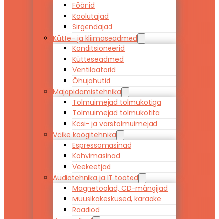
Föönid
Koolutajad
Sirgendajad
Kütte- ja kliimaseadmed
Konditsioneerid
Kütteseadmed
Ventilaatorid
Õhujahutid
Majapidamistehnika
Tolmuimejad tolmukotiga
Tolmuimejad tolmukotita
Käsi- ja varstolmuimejad
Väike köögitehnika
Espressomasinad
Kohvimasinad
Veekeetjad
Audiotehnika ja IT tooted
Magnetoolad, CD-mängijad
Muusikakeskused, karaoke
Raadiod