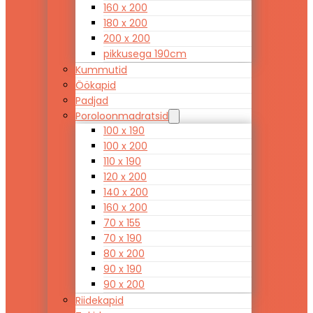
160 x 200
180 x 200
200 x 200
pikkusega 190cm
Kummutid
Öökapid
Padjad
Poroloonmadratsid
100 x 190
100 x 200
110 x 190
120 x 200
140 x 200
160 x 200
70 x 155
70 x 190
80 x 200
90 x 190
90 x 200
Riidekapid