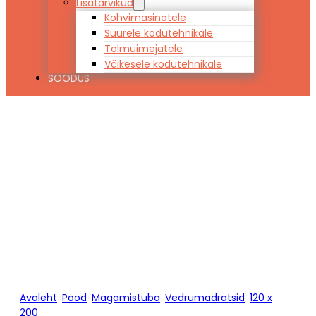
Lisatarvikud
Kohvimasinatele
Suurele kodutehnikale
Tolmuimejatele
Väikesele kodutehnikale
SOODUS
Vedrumadrats
RELAX LATEX 120
x 200
Avaleht
/
Pood
/
Magamistuba
/
Vedrumadratsid
/
120 x
200
/
Vedrumadrats RELAX LATEX 120 x 200