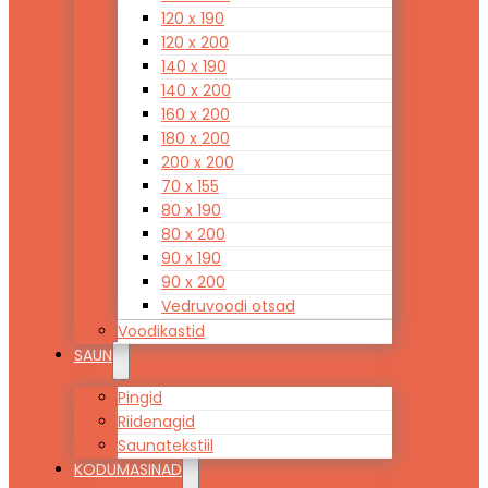
120 x 190
120 x 200
140 x 190
140 x 200
160 x 200
180 x 200
200 x 200
70 x 155
80 x 190
80 x 200
90 x 190
90 x 200
Vedruvoodi otsad
Voodikastid
SAUN
Pingid
Riidenagid
Saunatekstiil
KODUMASINAD