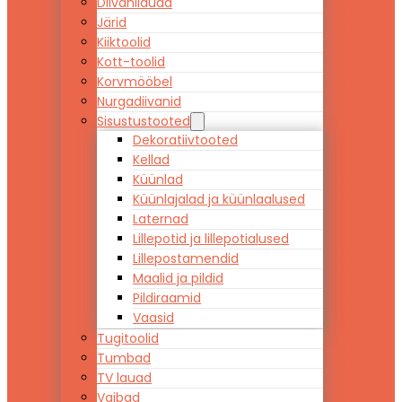
Diivanilauad
Järid
Kiiktoolid
Kott-toolid
Korvmööbel
Nurgadiivanid
Sisustustooted
Dekoratiivtooted
Kellad
Küünlad
Küünlajalad ja küünlaalused
Laternad
Lillepotid ja lillepotialused
Lillepostamendid
Maalid ja pildid
Pildiraamid
Vaasid
Tugitoolid
Tumbad
TV lauad
Vaibad