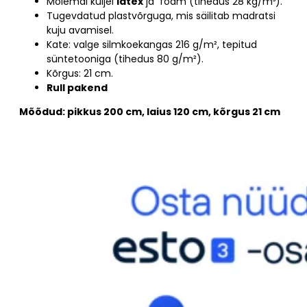
Mõlemal küljel
latex
ja foam (tihedus 28 kg/m³).
Tugevdatud plastvõrguga, mis säilitab madratsi
kuju avamisel.
Kate: valge silmkoekangas 216 g/m², tepitud
süntetooniga (tihedus 80 g/m²).
Kõrgus: 21 cm.
Rull pakend
Mõõdud: pikkus 200 cm, laius 120 cm, kõrgus 21 cm