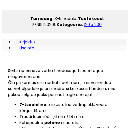
x
200
kogus
Tarneaeg:
3-5 nädalat
Tootekood:
SENRL120200
Kategooria:
120 x 200
Kirjeldus
Lisainfo
Seitsme erineva vedru tihedusega tsooni tagab
mugavama une.
Õla piirkonnas on madrats pehmem, mis vähendab
survet õlgadele ja on madratsi keskosas tihedam, mis
pakub selgroo jaoks parimat tuge une ajal.
7-tsooniline
taskustatud vedruplokk, vedru
kõrgus 14 cm.
Traadi läbimõõt 1,6 mm/1,8 mm.
Kahepoolne
pehme
madrats.