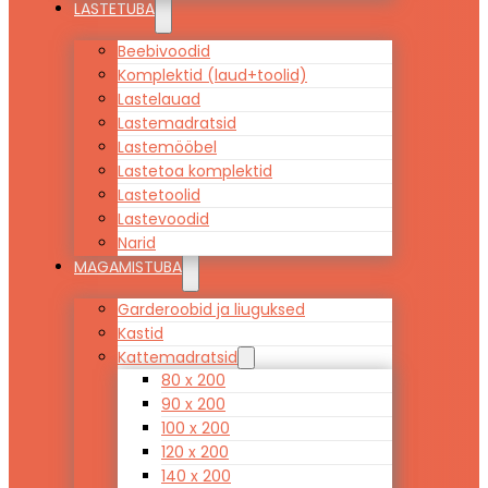
LASTETUBA
Beebivoodid
Komplektid (laud+toolid)
Lastelauad
Lastemadratsid
Lastemööbel
Lastetoa komplektid
Lastetoolid
Lastevoodid
Narid
MAGAMISTUBA
Garderoobid ja liuguksed
Kastid
Kattemadratsid
80 x 200
90 x 200
100 x 200
120 x 200
140 x 200