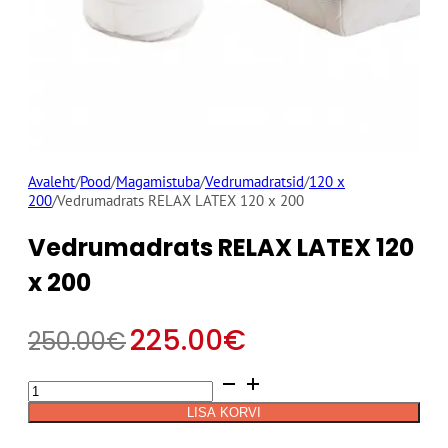
Avaleht
/
Pood
/
Magamistuba
/
Vedrumadratsid
/
120 x
200
/
Vedrumadrats RELAX LATEX 120 x 200
Vedrumadrats RELAX LATEX 120
x 200
225.00
€
250.00
€
Vedrumadrats
Alternative:
RELAX
LISA KORVI
LATEX
120