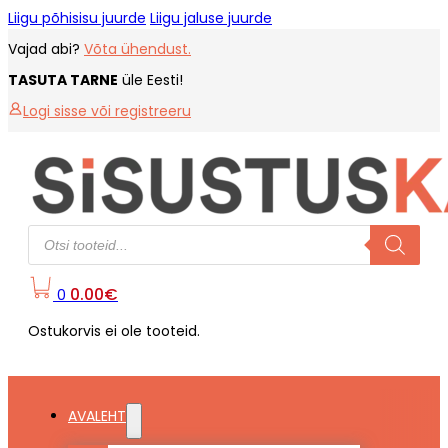
Liigu põhisisu juurde
Liigu jaluse juurde
Vajad abi?
Võta ühendust.
TASUTA TARNE
üle Eesti!
Logi sisse või registreeru
Products
search
0.00
€
0
Ostukorvis ei ole tooteid.
AVALEHT