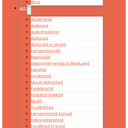
Blogi
AED
Aiadiivanid
Aiakiiged
Aiakomplektid
Aialauad
Aiatoolid ja pingid
Lamamistoolid
Ripptoolid
Lillepostamendid ja lillealused
Lebolad
Liivakastid
Muud aiatooted
Padjakastid
Rõdukomplektid
Riiulid
Toolikatted
Lamamistooli katted
Dekoratiivpatjad
Laudlinad ja linad