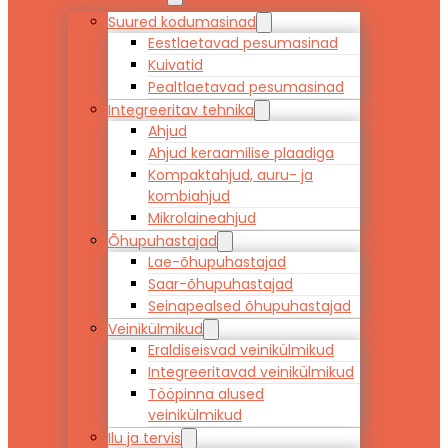
Suured kodumasinad
Eestlaetavad pesumasinad
Kuivatid
Pealtlaetavad pesumasinad
Integreeritav tehnika
Ahjud
Ahjud keraamilise plaadiga
Kompaktahjud, auru- ja
kombiahjud
Mikrolaineahjud
Õhupuhastajad
Lae-õhupuhastajad
Saar-õhupuhastajad
Seinapealsed õhupuhastajad
Veinikülmikud
Eraldiseisvad veinikülmikud
Integreeritavad veinikülmikud
Tööpinna alused
veinikülmikud
Ilu ja tervis