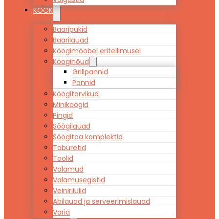
KÖÖK
Baaripukid
Baarilauad
Köögimööbel eritellimusel
Kööginõud
Grillpannid
Pannid
Köögitarvikud
Miniköögid
Pingid
Söögilauad
Söögitoa komplektid
Taburetid
Toolid
Valamud
Valamusegistid
Veiniriiulid
Abilauad ja serveerimislauad
Varia