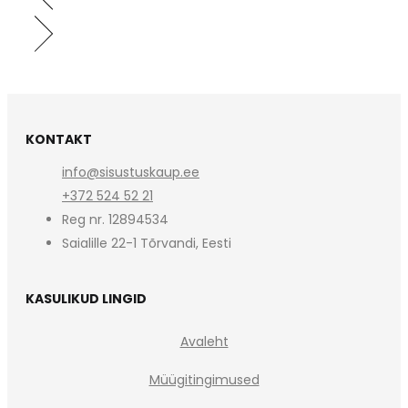
KONTAKT
info@sisustuskaup.ee
+372 524 52 21
Reg nr. 12894534
Saialille 22-1 Tõrvandi, Eesti
KASULIKUD LINGID
Avaleht
Müügitingimused