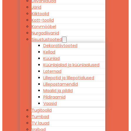
Diivanilauad
Järid
Kiiktoolid
Kott-toolid
Korvmööbel
Nurgadiivanid
Sisustustooted
Dekoratiivtooted
Kellad
Küünlad
Küünlajalad ja küünlaalused
Laternad
Lillepotid ja lillepotialused
Lillepostamendid
Maalid ja pildid
Pildiraamid
Vaasid
Tugitoolid
Tumbad
TV lauad
Vaibad