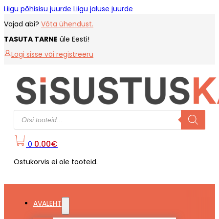
Liigu põhisisu juurde
Liigu jaluse juurde
Vajad abi?
Võta ühendust.
TASUTA TARNE
üle Eesti!
Logi sisse või registreeru
Products
search
0.00
€
0
Ostukorvis ei ole tooteid.
AVALEHT