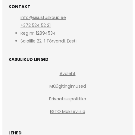
KONTAKT
info@sisustuskaup.ee
+372 524 52 21
Reg nr. 12894534
Saialille 22-1 Tõrvandi, Eesti
KASULIKUD LINGID
Avaleht
Müügitingimused
Privaatsuspoliitika
ESTO Makseviisid
LEHED