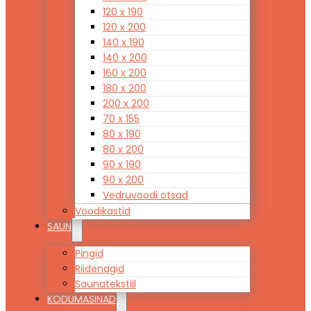
120 x 190
120 x 200
140 x 190
140 x 200
160 x 200
180 x 200
200 x 200
70 x 155
80 x 190
80 x 200
90 x 190
90 x 200
Vedruvoodi otsad
Voodikastid
SAUN
Pingid
Riidenagid
Saunatekstiil
KODUMASINAD