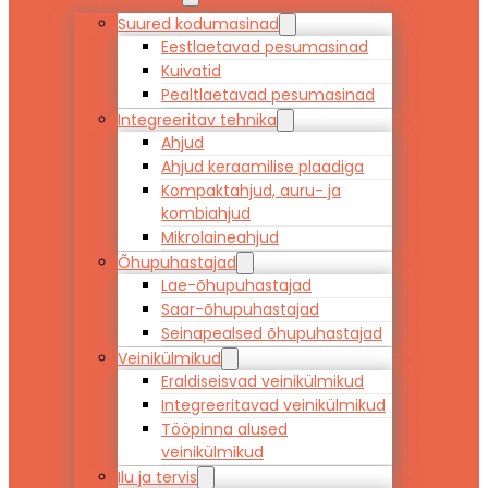
Suured kodumasinad
Eestlaetavad pesumasinad
Kuivatid
Pealtlaetavad pesumasinad
Integreeritav tehnika
Ahjud
Ahjud keraamilise plaadiga
Kompaktahjud, auru- ja
kombiahjud
Mikrolaineahjud
Õhupuhastajad
Lae-õhupuhastajad
Saar-õhupuhastajad
Seinapealsed õhupuhastajad
Veinikülmikud
Eraldiseisvad veinikülmikud
Integreeritavad veinikülmikud
Tööpinna alused
veinikülmikud
Ilu ja tervis