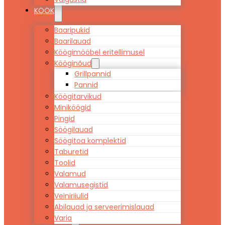
KÖÖK
Baaripukid
Baarilauad
Köögimööbel eritellimusel
Kööginõud
Grillpannid
Pannid
Köögitarvikud
Miniköögid
Pingid
Söögilauad
Söögitoa komplektid
Taburetid
Toolid
Valamud
Valamusegistid
Veiniriiulid
Abilauad ja serveerimislauad
Varia