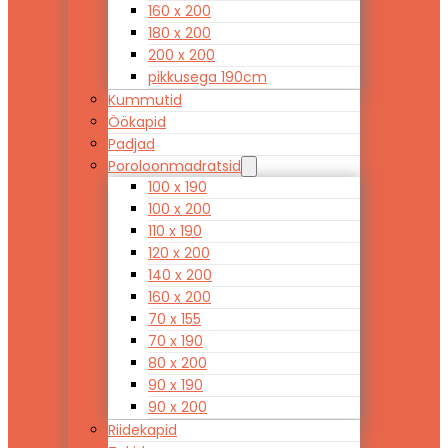
160 x 200
180 x 200
200 x 200
pikkusega 190cm
Kummutid
Öökapid
Padjad
Poroloonmadratsid
100 x 190
100 x 200
110 x 190
120 x 200
140 x 200
160 x 200
70 x 155
70 x 190
80 x 200
90 x 190
90 x 200
Riidekapid