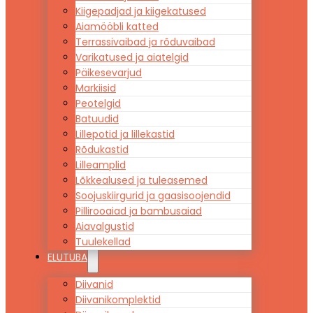
Kiigepadjad ja kiigekatused
Aiamööbli katted
Terrassivaibad ja rõduvaibad
Varikatused ja aiatelgid
Päikesevarjud
Markiisid
Peotelgid
Batuudid
Lillepotid ja lillekastid
Rõdukastid
Lilleamplid
Lõkkealused ja tuleasemed
Soojuskiirgurid ja gaasisoojendid
Pillirooaiad ja bambusaiad
Aiavalgustid
Tuulekellad
ELUTUBA
Diivanid
Diivanikomplektid