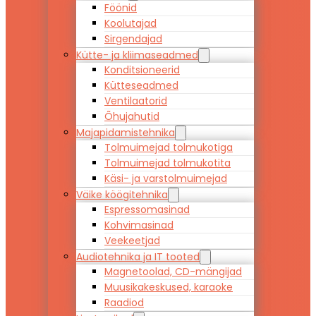
Föönid
Koolutajad
Sirgendajad
Kütte- ja kliimaseadmed
Konditsioneerid
Kütteseadmed
Ventilaatorid
Õhujahutid
Majapidamistehnika
Tolmuimejad tolmukotiga
Tolmuimejad tolmukotita
Käsi- ja varstolmuimejad
Väike köögitehnika
Espressomasinad
Kohvimasinad
Veekeetjad
Audiotehnika ja IT tooted
Magnetoolad, CD-mängijad
Muusikakeskused, karaoke
Raadiod