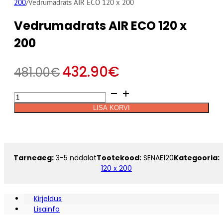
200
/
Vedrumadrats AIR ECO 120 x 200
Vedrumadrats AIR ECO 120 x
200
432.90
€
481.00
€
Vedrumadrats
Alternative:
AIR
LISA KORVI
ECO
120
x
200
kogus
Tarneaeg:
3-5 nädalat
Tootekood:
SENAE120
Kategooria:
120 x 200
Kirjeldus
Lisainfo