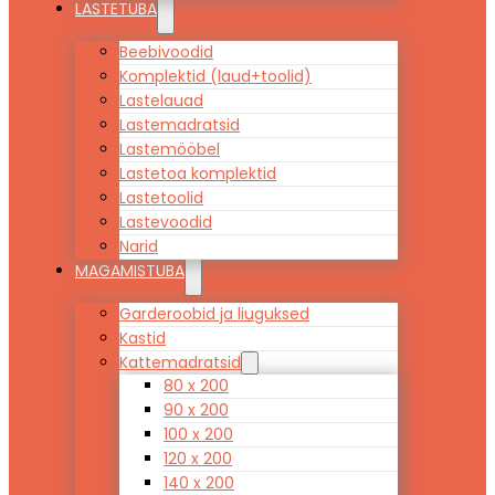
LASTETUBA
Beebivoodid
Komplektid (laud+toolid)
Lastelauad
Lastemadratsid
Lastemööbel
Lastetoa komplektid
Lastetoolid
Lastevoodid
Narid
MAGAMISTUBA
Garderoobid ja liuguksed
Kastid
Kattemadratsid
80 x 200
90 x 200
100 x 200
120 x 200
140 x 200