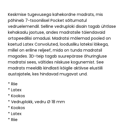
Keskmise tugevusega kahekordne madrats, mis
põhineb 7-tsoonilisel Pocket sõltumatul
vedruelemendil. Selline vedruploki disain tagab ühtlase
kehakaalu jaotuse, andes madratsile täiendavaid
ortopeedilisi omadusi. Madratsi mõlemad pooled on
kaetud Latex Convoluted, loodusliku lateksi lõikega,
millel on eriline reljeef, mida on tunda madratsil
magades. 3D-teip tagab suurepärase õhuringluse
madratsi sees, vältides niiskuse kogunemist. See
madrats meeldib kindlasti kõigile aktiivse elustiili
austajatele, kes hindavad mugavat und.
* Riie
* Latex
* Kookos
* Vedruplokk, vedru Ø 18 mm
* Kookos
* Latex
* Riie