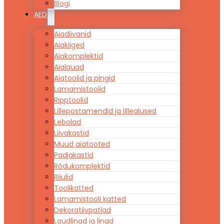
Blogi
AED
Aiadiivanid
Aiakiiged
Aiakomplektid
Aialauad
Aiatoolid ja pingid
Lamamistoolid
Ripptoolid
Lillepostamendid ja lillealused
Lebolad
Liivakastid
Muud aiatooted
Padjakastid
Rõdukomplektid
Riiulid
Toolikatted
Lamamistooli katted
Dekoratiivpatjad
Laudlinad ja linad