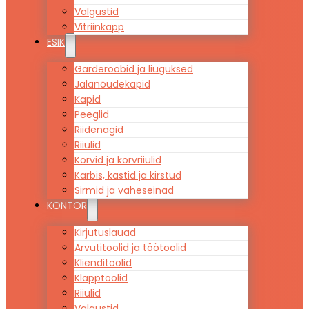
Valgustid
Vitriinkapp
ESIK
Garderoobid ja liuguksed
Jalanõudekapid
Kapid
Peeglid
Riidenagid
Riiulid
Korvid ja korvriiulid
Karbis, kastid ja kirstud
Sirmid ja vaheseinad
KONTOR
Kirjutuslauad
Arvutitoolid ja töötoolid
Klienditoolid
Klapptoolid
Riiulid
Valgustid