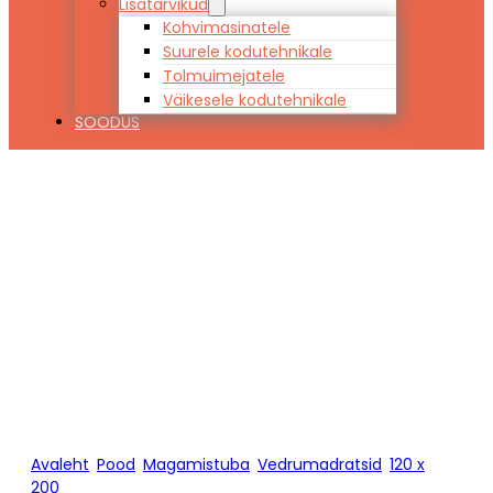
Lisatarvikud
Kohvimasinatele
Suurele kodutehnikale
Tolmuimejatele
Väikesele kodutehnikale
SOODUS
Vedrumadrats
AIR ECO 120 x
200
Avaleht
/
Pood
/
Magamistuba
/
Vedrumadratsid
/
120 x
200
/
Vedrumadrats AIR ECO 120 x 200