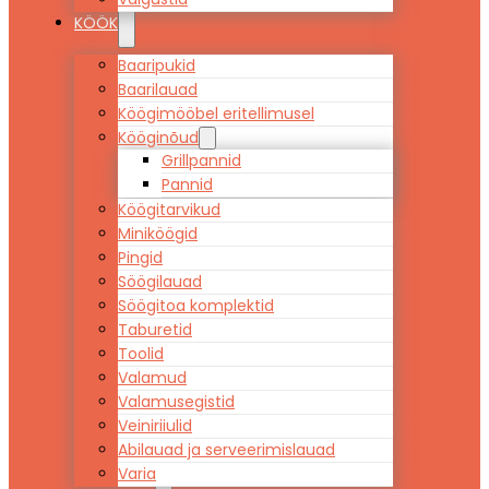
KÖÖK
Baaripukid
Baarilauad
Köögimööbel eritellimusel
Kööginõud
Grillpannid
Pannid
Köögitarvikud
Miniköögid
Pingid
Söögilauad
Söögitoa komplektid
Taburetid
Toolid
Valamud
Valamusegistid
Veiniriiulid
Abilauad ja serveerimislauad
Varia