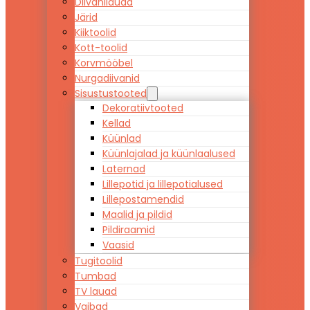
Diivanilauad
Järid
Kiiktoolid
Kott-toolid
Korvmööbel
Nurgadiivanid
Sisustustooted
Dekoratiivtooted
Kellad
Küünlad
Küünlajalad ja küünlaalused
Laternad
Lillepotid ja lillepotialused
Lillepostamendid
Maalid ja pildid
Pildiraamid
Vaasid
Tugitoolid
Tumbad
TV lauad
Vaibad