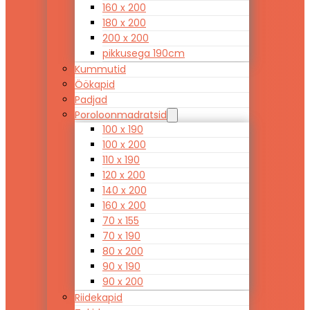
160 x 200
180 x 200
200 x 200
pikkusega 190cm
Kummutid
Öökapid
Padjad
Poroloonmadratsid
100 x 190
100 x 200
110 x 190
120 x 200
140 x 200
160 x 200
70 x 155
70 x 190
80 x 200
90 x 190
90 x 200
Riidekapid