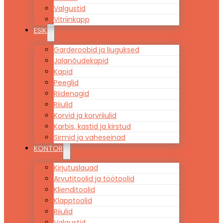
Valgustid
Vitriinkapp
ESIK
Garderoobid ja liuguksed
Jalanõudekapid
Kapid
Peeglid
Riidenagid
Riiulid
Korvid ja korvriiulid
Karbis, kastid ja kirstud
Sirmid ja vaheseinad
KONTOR
Kirjutuslauad
Arvutitoolid ja töötoolid
Klienditoolid
Klapptoolid
Riiulid
Valgustid