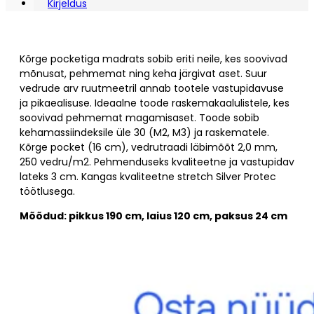
Kirjeldus
Kõrge pocketiga madrats sobib eriti neile, kes soovivad
mõnusat, pehmemat ning keha järgivat aset. Suur
vedrude arv ruutmeetril annab tootele vastupidavuse
ja pikaealisuse. Ideaalne toode raskemakaalulistele, kes
soovivad pehmemat magamisaset. Toode sobib
kehamassiindeksile üle 30 (M2, M3) ja raskematele.
Kõrge pocket (16 cm), vedrutraadi läbimõõt 2,0 mm,
250 vedru/m2. Pehmenduseks kvaliteetne ja vastupidav
lateks 3 cm. Kangas kvaliteetne stretch Silver Protec
töötlusega.
Mõõdud: pikkus 190 cm, laius 120 cm, paksus 24 cm