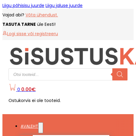
Liigu põhisisu juurde
Liigu jaluse juurde
Vajad abi?
Võta ühendust.
TASUTA TARNE
üle Eesti!
Logi sisse või registreeru
Products
search
0.00
€
0
Ostukorvis ei ole tooteid.
AVALEHT