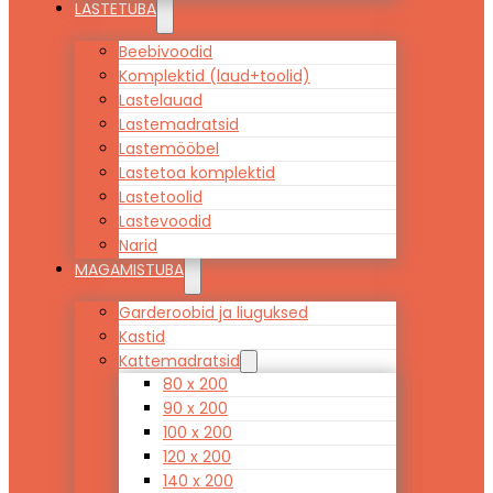
LASTETUBA
Beebivoodid
Komplektid (laud+toolid)
Lastelauad
Lastemadratsid
Lastemööbel
Lastetoa komplektid
Lastetoolid
Lastevoodid
Narid
MAGAMISTUBA
Garderoobid ja liuguksed
Kastid
Kattemadratsid
80 x 200
90 x 200
100 x 200
120 x 200
140 x 200