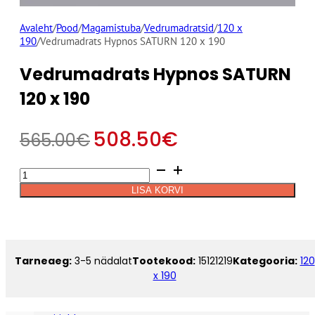
Avaleht
/
Pood
/
Magamistuba
/
Vedrumadratsid
/
120 x
190
/
Vedrumadrats Hypnos SATURN 120 x 190
Vedrumadrats Hypnos SATURN
120 x 190
508.50
€
565.00
€
Vedrumadrats
Alternative:
Hypnos
LISA KORVI
SATURN
120
x
190
kogus
Tarneaeg:
3-5 nädalat
Tootekood:
15121219
Kategooria:
120
x 190