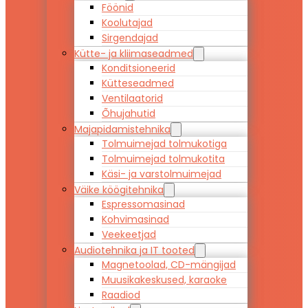
Föönid
Koolutajad
Sirgendajad
Kütte- ja kliimaseadmed
Konditsioneerid
Kütteseadmed
Ventilaatorid
Õhujahutid
Majapidamistehnika
Tolmuimejad tolmukotiga
Tolmuimejad tolmukotita
Käsi- ja varstolmuimejad
Väike köögitehnika
Espressomasinad
Kohvimasinad
Veekeetjad
Audiotehnika ja IT tooted
Magnetoolad, CD-mängijad
Muusikakeskused, karaoke
Raadiod