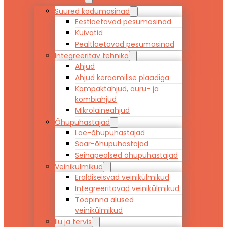
Suured kodumasinad
Eestlaetavad pesumasinad
Kuivatid
Pealtlaetavad pesumasinad
Integreeritav tehnika
Ahjud
Ahjud keraamilise plaadiga
Kompaktahjud, auru- ja
kombiahjud
Mikrolaineahjud
Õhupuhastajad
Lae-õhupuhastajad
Saar-õhupuhastajad
Seinapealsed õhupuhastajad
Veinikülmikud
Eraldiseisvad veinikülmikud
Integreeritavad veinikülmikud
Tööpinna alused
veinikülmikud
Ilu ja tervis