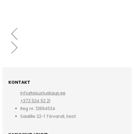
KONTAKT
info@sisustuskaup.ee
+372 524 52 21
Reg nr. 12894534
Saialille 22-1 Tõrvandi, Eesti