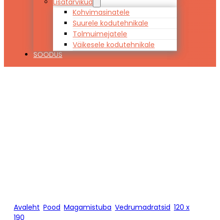
Lisatarvikud
Kohvimasinatele
Suurele kodutehnikale
Tolmuimejatele
Väikesele kodutehnikale
SOODUS
Vedrumadrats
Hypnos SATURN
120 x 190
Avaleht
/
Pood
/
Magamistuba
/
Vedrumadratsid
/
120 x
190
/
Vedrumadrats Hypnos SATURN 120 x 190