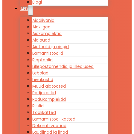
Blogi
AED
Aiadiivanid
Aiakiiged
Aiakomplektid
Aialauad
Aiatoolid ja pingid
Lamamistoolid
Ripptoolid
Lillepostamendid ja lillealused
Lebolad
Liivakastid
Muud aiatooted
Padjakastid
Rõdukomplektid
Riiulid
Toolikatted
Lamamistooli katted
Dekoratiivpatjad
Laudlinad ja linad