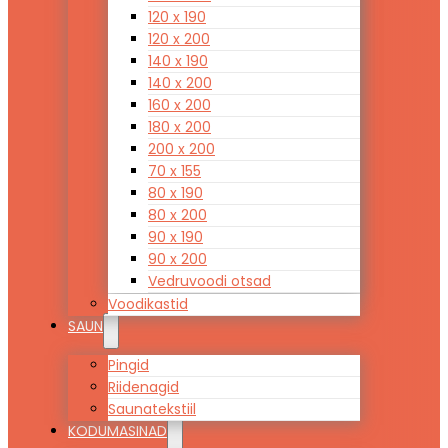
120 x 190
120 x 200
140 x 190
140 x 200
160 x 200
180 x 200
200 x 200
70 x 155
80 x 190
80 x 200
90 x 190
90 x 200
Vedruvoodi otsad
Voodikastid
SAUN
Pingid
Riidenagid
Saunatekstiil
KODUMASINAD