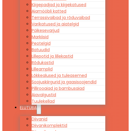
Kiigepadjad ja kiigekatused
Aiamööbli katted
Terrassivaibad ja rõduvaibad
Varikatused ja aiatelgid
Päikesevarjud
Markiisid
Peotelgid
Batuudid
Lillepotid ja lillekastid
Rõdukastid
Lilleamplid
Lõkkealused ja tuleasemed
Soojuskiirgurid ja gaasisoojendid
Pillirooaiad ja bambusaiad
Aiavalgustid
Tuulekellad
ELUTUBA
Diivanid
Diivanikomplektid