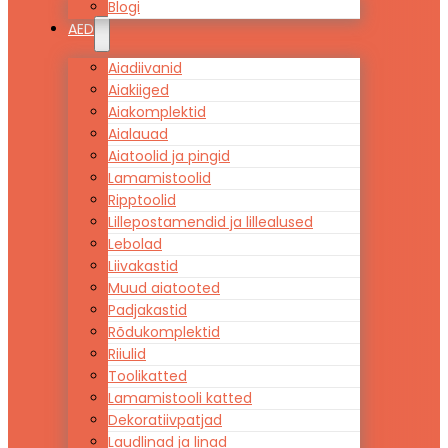
Blogi
AED
Aiadiivanid
Aiakiiged
Aiakomplektid
Aialauad
Aiatoolid ja pingid
Lamamistoolid
Ripptoolid
Lillepostamendid ja lillealused
Lebolad
Liivakastid
Muud aiatooted
Padjakastid
Rõdukomplektid
Riiulid
Toolikatted
Lamamistooli katted
Dekoratiivpatjad
Laudlinad ja linad