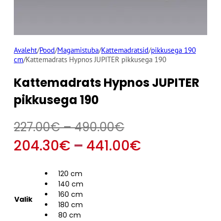
Avaleht
/
Pood
/
Magamistuba
/
Kattemadratsid
/
pikkusega 190
cm
/
Kattemadrats Hypnos JUPITER pikkusega 190
Kattemadrats Hypnos JUPITER
pikkusega 190
Hinnavahemik:
227.00
€
–
490.00
€
227.00€
Hinnavahe
204.30
€
–
441.00
€
kuni
204.30€
120 cm
490.00€
kuni
140 cm
160 cm
Valik
441.00€
180 cm
80 cm