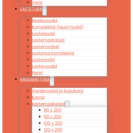
Varia
LASTETUBA
Beebivoodid
Komplektid (laud+toolid)
Lastelauad
Lastemadratsid
Lastemööbel
Lastetoa komplektid
Lastetoolid
Lastevoodid
Narid
MAGAMISTUBA
Garderoobid ja liuguksed
Kastid
Kattemadratsid
80 x 200
90 x 200
100 x 200
120 x 200