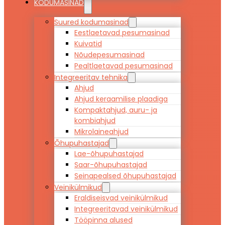
KODUMASINAD
Suured kodumasinad
Eestlaetavad pesumasinad
Kuivatid
Nõudepesumasinad
Pealtlaetavad pesumasinad
Integreeritav tehnika
Ahjud
Ahjud keraamilise plaadiga
Kompaktahjud, auru- ja
kombiahjud
Mikrolaineahjud
Õhupuhastajad
Lae-õhupuhastajad
Saar-õhupuhastajad
Seinapealsed õhupuhastajad
Veinikülmikud
Eraldiseisvad veinikülmikud
Integreeritavad veinikülmikud
Tööpinna alused