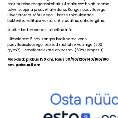
ärajuhtimise magamiskohalt. Climalatex® hoiab aseme
talvel soojana ja suvel jahedana. Kangas puuvillasegu
Silver Protect töötlusega – kaitse tolmulestade,
bakterite, hallituse vastu, antistaatiline, antiallergiline.
Jupiter kattemadratsi tehniline info:
Climalatex® 5 cm. Kangas kvaliteetne veniv
puuvillasisaldusega, tepitud mahulise vatiiniga (200
gr/m2). Eemaldatav kate on pestav (60°C õrnpesu).
Mõõdud: pikkus 190 cm, laius 80/90/120/140/160/180
cm, paksus 6 cm