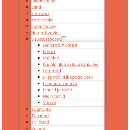
Diivanilauad
Järid
Kiiktoolid
Kott-toolid
Korvmööbel
Nurgadiivanid
Sisustustooted
Dekoratiivtooted
Kellad
Küünlad
Küünlajalad ja küünlaalused
Laternad
Lillepotid ja lillepotialused
Lillepostamendid
Maalid ja pildid
Pildiraamid
Vaasid
Tugitoolid
Tumbad
TV lauad
Vaibad