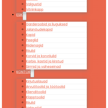
Valgustid
Vitriinkapp
ESIK
Garderoobid ja liuguksed
Jalanõudekapid
Kapid
Peeglid
Riidenagid
Riiulid
Korvid ja korvriiulid
Karbis, kastid ja kirstud
Sirmid ja vaheseinad
KONTOR
Kirjutuslauad
Arvutitoolid ja töötoolid
Klienditoolid
Klapptoolid
Riiulid
Valgustid