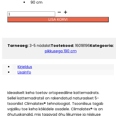
90 cm
Kattemadrats
Hypnos
LISA KORVI
JUPITER
Alternative:
pikkusega
190
kogus
Tarneaeg:
3-5 nädalat
Tootekood:
16018196
Kategooria:
pikkusega 190 cm
Kirjeldus
Lisainfo
Ideaalselt keha toetav ortopeediline kattemadrats.
Sellel kattemadratsil on rakendatud naturaalset 5-
tsoonilist Climalatex® tehnoloogiat. Tsoonilisus tagab
vajaliku toe keha kõikidele osadele. Climalatex®-is on
õhutuskanalid, mis tagavad õhu liikumise ja niiskuse