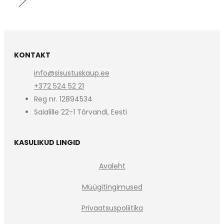
KONTAKT
info@sisustuskaup.ee
+372 524 52 21
Reg nr. 12894534
Saialille 22-1 Tõrvandi, Eesti
KASULIKUD LINGID
Avaleht
Müügitingimused
Privaatsuspoliitika