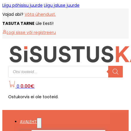
Liigu põhisisu juurde
Liigu jaluse juurde
Vajad abi?
Võta ühendust.
TASUTA TARNE
üle Eesti!
Logi sisse või registreeru
Products
search
0.00
€
0
Ostukorvis ei ole tooteid.
AVALEHT