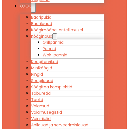
KÖÖK
Baaripukid
Baarilauad
Köögimööbel eritellimusel
Kööginõud
Grillpannid
Pannid
Wok-pannid
Köögitarvikud
Miniköögid
Pingid
Söögilauad
Söögitoa komplektid
Taburetid
Toolid
Valamud
Valamusegistid
Veiniriiulid
Abilauad ja serveerimislauad