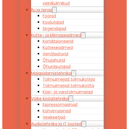
veinikülmikud
Ilu ja tervis
Föönid
Koolutajad
Sirgendajad
Kütte- ja kliimaseadmed
Konditsioneerid
Kütteseadmed
Ventilaatorid
Õhujahutid
Õhuniisutajad
Majapidamistehnika
Tolmuimejad tolmukotiga
Tolmuimejad tolmukotita
Käsi- ja varstolmuimejad
Väike köögitehnika
Espressomasinad
Kohvimasinad
Veekeetjad
Audiotehnika ja IT tooted