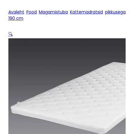
Avaleht
/
Pood
/
Magamistuba
/
Kattemadratsid
/
pikkusega
190 cm
/
Kattemadrats Hypnos JUPITER pikkusega 190
🔍