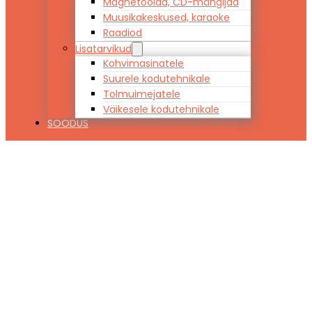
Magnetoolad, CD-mängijad
Muusikakeskused, karaoke
Raadiod
Lisatarvikud
Kohvimasinatele
Suurele kodutehnikale
Tolmuimejatele
Väikesele kodutehnikale
SOODUS
Kattemadrats
Hypnos JUPITER
pikkusega 190