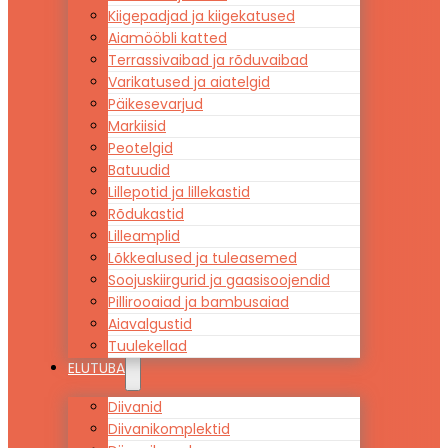
Kiigepadjad ja kiigekatused
Aiamööbli katted
Terrassivaibad ja rõduvaibad
Varikatused ja aiatelgid
Päikesevarjud
Markiisid
Peotelgid
Batuudid
Lillepotid ja lillekastid
Rõdukastid
Lilleamplid
Lõkkealused ja tuleasemed
Soojuskiirgurid ja gaasisoojendid
Pillirooaiad ja bambusaiad
Aiavalgustid
Tuulekellad
ELUTUBA
Diivanid
Diivanikomplektid