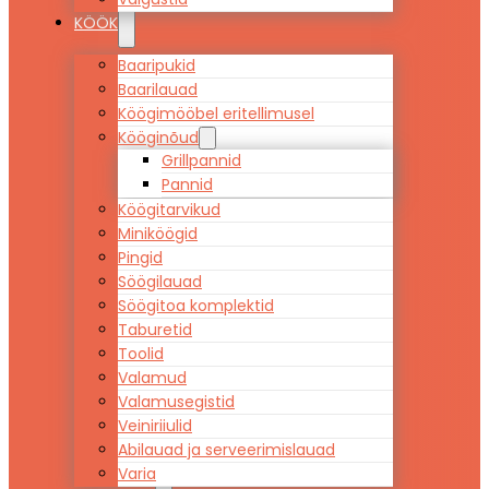
KÖÖK
Baaripukid
Baarilauad
Köögimööbel eritellimusel
Kööginõud
Grillpannid
Pannid
Köögitarvikud
Miniköögid
Pingid
Söögilauad
Söögitoa komplektid
Taburetid
Toolid
Valamud
Valamusegistid
Veiniriiulid
Abilauad ja serveerimislauad
Varia