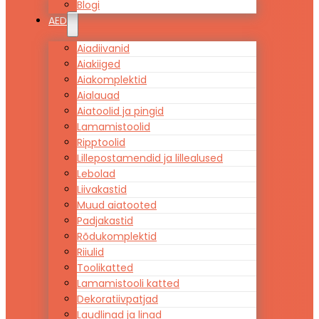
Blogi
AED
Aiadiivanid
Aiakiiged
Aiakomplektid
Aialauad
Aiatoolid ja pingid
Lamamistoolid
Ripptoolid
Lillepostamendid ja lillealused
Lebolad
Liivakastid
Muud aiatooted
Padjakastid
Rõdukomplektid
Riiulid
Toolikatted
Lamamistooli katted
Dekoratiivpatjad
Laudlinad ja linad