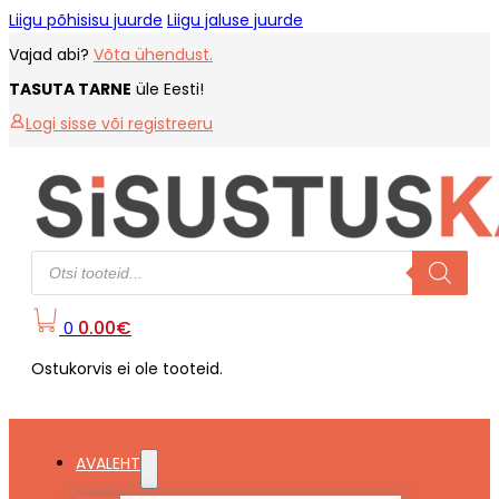
Liigu põhisisu juurde
Liigu jaluse juurde
Vajad abi?
Võta ühendust.
TASUTA TARNE
üle Eesti!
Logi sisse või registreeru
Products
search
0.00
€
0
Ostukorvis ei ole tooteid.
AVALEHT