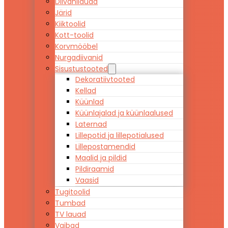
Diivanilauad
Järid
Kiiktoolid
Kott-toolid
Korvmööbel
Nurgadiivanid
Sisustustooted
Dekoratiivtooted
Kellad
Küünlad
Küünlajalad ja küünlaalused
Laternad
Lillepotid ja lillepotialused
Lillepostamendid
Maalid ja pildid
Pildiraamid
Vaasid
Tugitoolid
Tumbad
TV lauad
Vaibad