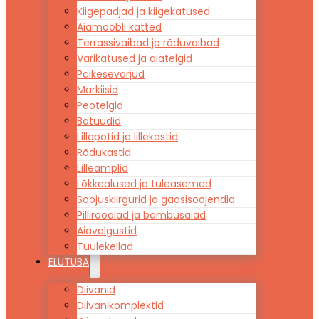
Kiigepadjad ja kiigekatused
Aiamööbli katted
Terrassivaibad ja rõduvaibad
Varikatused ja aiatelgid
Päikesevarjud
Markiisid
Peotelgid
Batuudid
Lillepotid ja lillekastid
Rõdukastid
Lilleamplid
Lõkkealused ja tuleasemed
Soojuskiirgurid ja gaasisoojendid
Pillirooaiad ja bambusaiad
Aiavalgustid
Tuulekellad
ELUTUBA
Diivanid
Diivanikomplektid