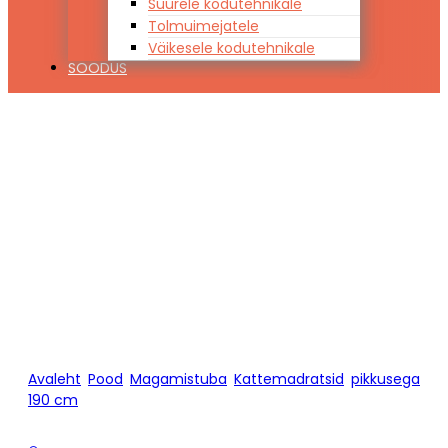
Suurele kodutehnikale
Tolmuimejatele
Väikesele kodutehnikale
SOODUS
Kattemadrats
Hypnos APOLLO
pikkusega 190
Avaleht
/
Pood
/
Magamistuba
/
Kattemadratsid
/
pikkusega
190 cm
/
Kattemadrats Hypnos APOLLO pikkusega 190