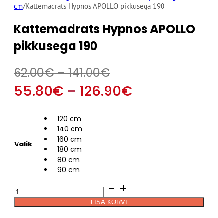
cm
/
Kattemadrats Hypnos APOLLO pikkusega 190
Kattemadrats Hypnos APOLLO
pikkusega 190
Hinnavahemik:
62.00
€
–
141.00
€
62.00€
Hinnavahem
55.80
€
–
126.90
€
kuni
55.80€
120 cm
141.00€
kuni
140 cm
160 cm
Valik
126.90€
180 cm
80 cm
90 cm
Kattemadrats
Hypnos
LISA KORVI
APOLLO
Alternative:
pikkusega