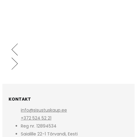
KONTAKT
info@sisustuskaup.ee
+372 524 52 21
Reg nr. 12894534
Saialille 22-1 Tõrvandi, Eesti