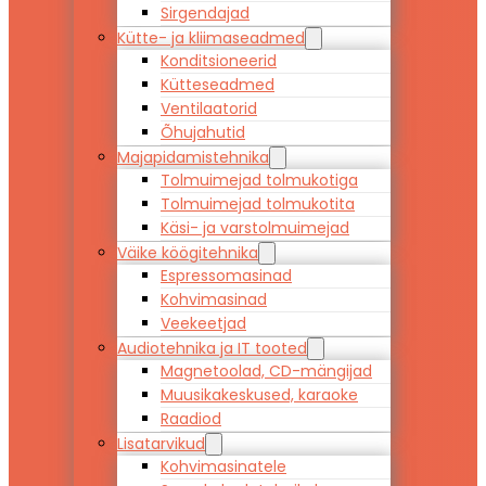
Sirgendajad
Kütte- ja kliimaseadmed
Konditsioneerid
Kütteseadmed
Ventilaatorid
Õhujahutid
Majapidamistehnika
Tolmuimejad tolmukotiga
Tolmuimejad tolmukotita
Käsi- ja varstolmuimejad
Väike köögitehnika
Espressomasinad
Kohvimasinad
Veekeetjad
Audiotehnika ja IT tooted
Magnetoolad, CD-mängijad
Muusikakeskused, karaoke
Raadiod
Lisatarvikud
Kohvimasinatele