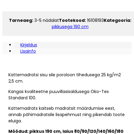
190
kogus
Tarneaeg:
3-5 nädalat
Tootekood:
16108193
Kategooria:
pikkusega 190 cm
Kirjeldus
Lisainfo
Kattemadratsi sisu sile poroloon tihedusega 25 kg/m2
2,5 cm.
Kangas kvaliteetne puuvillasisaldusega Öko-Tex
Standard 100.
Kattemadrats kaitseb madratsit määrdumise eest,
annab põhimadratsile lisapehmust ning pikendab toote
eluiga.
Mõõdud: pikkus 190 cm, laius 80/90/120/140/160/180