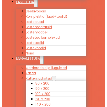
LASTETUBA
Beebivoodid
Komplektid (laud+toolid)
Lastelauad
Lastemadratsid
Lastemööbel
Lastetoa komplektid
Lastetoolid
Lastevoodid
Narid
MAGAMISTUBA
Garderoobid ja liuguksed
Kastid
Kattemadratsid
80 x 200
90 x 200
100 x 200
120 x 200
140 x 200