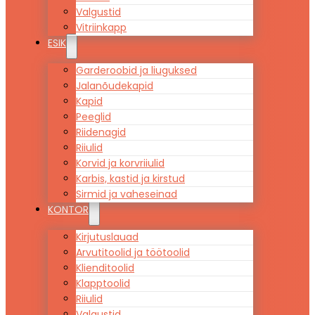
Valgustid
Vitriinkapp
ESIK
Garderoobid ja liuguksed
Jalanõudekapid
Kapid
Peeglid
Riidenagid
Riiulid
Korvid ja korvriiulid
Karbis, kastid ja kirstud
Sirmid ja vaheseinad
KONTOR
Kirjutuslauad
Arvutitoolid ja töötoolid
Klienditoolid
Klapptoolid
Riiulid
Valgustid