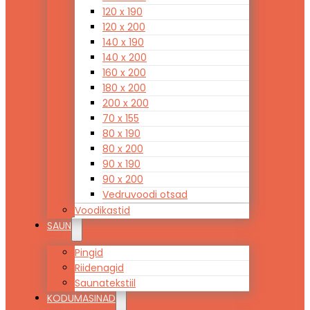
120 x 190
120 x 200
140 x 190
140 x 200
160 x 200
180 x 200
200 x 200
70 x 155
80 x 190
80 x 200
90 x 190
90 x 200
Vedruvoodi otsad
Voodikastid
SAUN
Pingid
Riidenagid
Saunatekstiil
KODUMASINAD