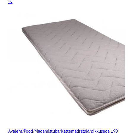
🔍
Avaleht
/
Pood
/
Magamistuba
/
Kattemadratsid
/
pikkusega 190