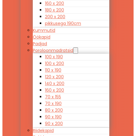
160 x 200
180 x 200
200 x 200
pikkusega 190cm
Kummutid
Öökapid
Padjad
Poroloonmadratsid
100 x 190
100 x 200
110 x 190
120 x 200
140 x 200
160 x 200
70 x 155
70 x 190
80 x 200
90 x 190
90 x 200
Riidekapid