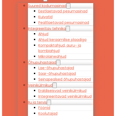
Suured kodumasinad
Eestlaetavad pesumasinad
Kuivatid
Pealtlaetavad pesumasinad
Integreeritav tehnika
Ahjud
Ahjud keraamilise plaadiga
Kompaktahjud, auru- ja
kombiahjud
Mikrolaineahjud
Õhupuhastajad
Lae-õhupuhastajad
Saar-õhupuhastajad
Seinapealsed õhupuhastajad
Veinikülmikud
Eraldiseisvad veinikülmikud
Integreeritavad veinikülmikud
Ilu ja tervis
Föönid
Koolutajad