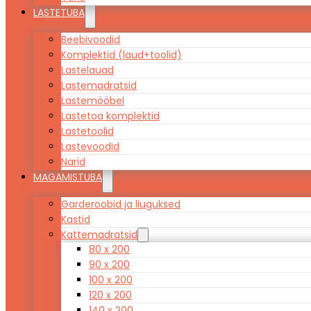
LASTETUBA
Beebivoodid
Komplektid (laud+toolid)
Lastelauad
Lastemadratsid
Lastemööbel
Lastetoa komplektid
Lastetoolid
Lastevoodid
Narid
MAGAMISTUBA
Garderoobid ja liuguksed
Kastid
Kattemadratsid
80 x 200
90 x 200
100 x 200
120 x 200
140 x 200