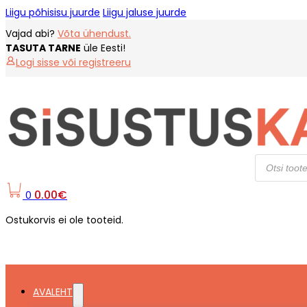
Liigu põhisisu juurde
Liigu jaluse juurde
Vajad abi?
Võta ühendust.
TASUTA TARNE
üle Eesti!
Logi sisse või registreeru
Products
search
0.00
€
0
Ostukorvis ei ole tooteid.
AVALEHT