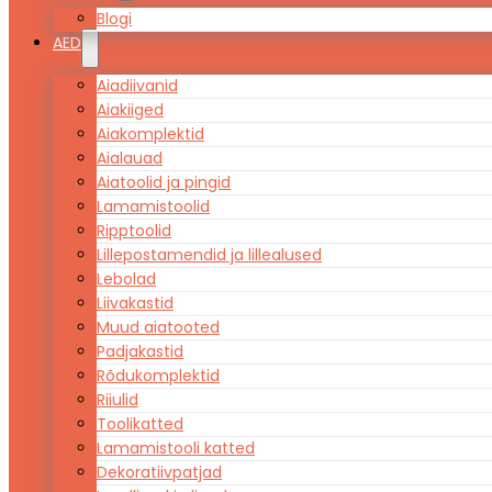
Blogi
AED
Aiadiivanid
Aiakiiged
Aiakomplektid
Aialauad
Aiatoolid ja pingid
Lamamistoolid
Ripptoolid
Lillepostamendid ja lillealused
Lebolad
Liivakastid
Muud aiatooted
Padjakastid
Rõdukomplektid
Riiulid
Toolikatted
Lamamistooli katted
Dekoratiivpatjad