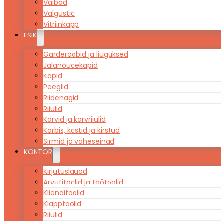
Vaibad
Valgustid
Vitriinkapp
ESIK
Garderoobid ja liuguksed
Jalanõudekapid
Kapid
Peeglid
Riidenagid
Riiulid
Korvid ja korvriiulid
Karbis, kastid ja kirstud
Sirmid ja vaheseinad
KONTOR
Kirjutuslauad
Arvutitoolid ja töötoolid
Klienditoolid
Klapptoolid
Riiulid