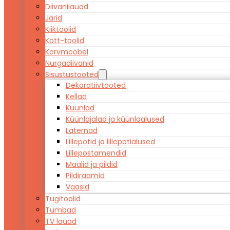
Diivanilauad
Järid
Kiiktoolid
Kott-toolid
Korvmööbel
Nurgadiivanid
Sisustustooted
Dekoratiivtooted
Kellad
Küünlad
Küünlajalad ja küünlaalused
Laternad
Lillepotid ja lillepotialused
Lillepostamendid
Maalid ja pildid
Pildiraamid
Vaasid
Tugitoolid
Tumbad
TV lauad