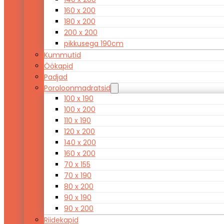
160 x 200
180 x 200
200 x 200
pikkusega 190cm
Kummutid
Öökapid
Padjad
Poroloonmadratsid
100 x 190
100 x 200
110 x 190
120 x 200
140 x 200
160 x 200
70 x 155
70 x 190
80 x 200
90 x 190
90 x 200
Riidekapid