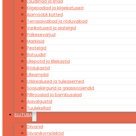
Laudlinad ja linad
Kiigepadjad ja kiigekatused
Aiamööbli katted
Terrassivaibad ja rõduvaibad
Varikatused ja aiatelgid
Päikesevarjud
Markiisid
Peotelgid
Batuudid
Lillepotid ja lillekastid
Rõdukastid
Lilleamplid
Lõkkealused ja tuleasemed
Soojuskiirgurid ja gaasisoojendid
Pillirooaiad ja bambusaiad
Aiavalgustid
Tuulekellad
ELUTUBA
Diivanid
Diivanikomplektid