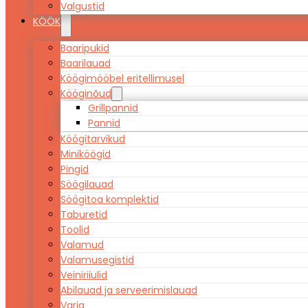
Valgustid
KÖÖK
Baaripukid
Baarilauad
Köögimööbel eritellimusel
Kööginõud
Grillpannid
Pannid
Köögitarvikud
Miniköögid
Pingid
Söögilauad
Söögitoa komplektid
Taburetid
Toolid
Valamud
Valamusegistid
Veiniriiulid
Abilauad ja serveerimislauad
Varia