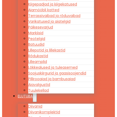
Kiigepadjad ja kiigekatused
Aiamööbli katted
Terrassivaibad ja rõduvaibad
Varikatused ja aiatelgid
Päikesevarjud
Markiisid
Peotelgid
Batuudid
Lillepotid ja lillekastid
Rõdukastid
Lilleamplid
Lõkkealused ja tuleasemed
Soojuskiirgurid ja gaasisoojendid
Pillirooaiad ja bambusaiad
Aiavalgustid
Tuulekellad
ELUTUBA
Diivanid
Diivanikomplektid