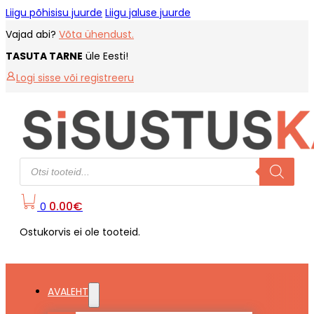
Liigu põhisisu juurde
Liigu jaluse juurde
Vajad abi?
Võta ühendust.
TASUTA TARNE
üle Eesti!
Logi sisse või registreeru
Products
search
0.00
€
0
Ostukorvis ei ole tooteid.
AVALEHT