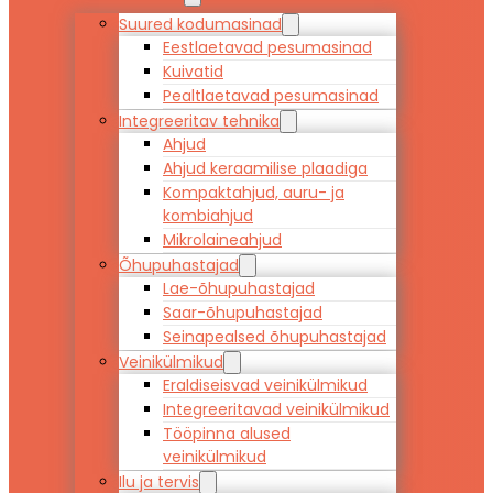
Suured kodumasinad
Eestlaetavad pesumasinad
Kuivatid
Pealtlaetavad pesumasinad
Integreeritav tehnika
Ahjud
Ahjud keraamilise plaadiga
Kompaktahjud, auru- ja
kombiahjud
Mikrolaineahjud
Õhupuhastajad
Lae-õhupuhastajad
Saar-õhupuhastajad
Seinapealsed õhupuhastajad
Veinikülmikud
Eraldiseisvad veinikülmikud
Integreeritavad veinikülmikud
Tööpinna alused
veinikülmikud
Ilu ja tervis