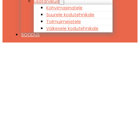
Lisatarvikud
Kohvimasinatele
Suurele kodutehnikale
Tolmuimejatele
Väikesele kodutehnikale
SOODUS
Vaip GLOSS
528A 58
Marmor,
elevandiluuvalg