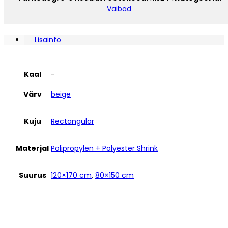
must
Vaibad
kogus
Lisainfo
Kaal
-
Värv
beige
Kuju
Rectangular
Materjal
Polipropylen + Polyester Shrink
Suurus
120×170 cm
,
80×150 cm