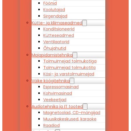
Föönid
Koolutajad
Sirgendajad
Kütte- ja kliimaseadmed
Konditsioneerid
Kütteseadmed
Ventilaatorid
Õhujahutid
Majapidamistehnika
Tolmuimejad tolmukotiga
Tolmuimejad tolmukotita
Käsi- ja varstolmuimejad
Väike köögitehnika
Espressomasinad
Kohvimasinad
Veekeetjad
Audiotehnika ja IT tooted
Magnetoolad, CD-mängijad
Muusikakeskused, karaoke
Raadiod