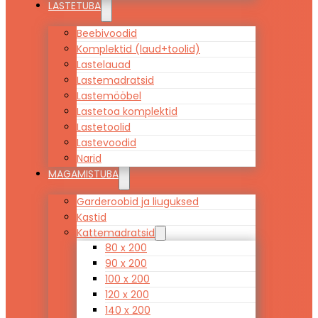
LASTETUBA
Beebivoodid
Komplektid (laud+toolid)
Lastelauad
Lastemadratsid
Lastemööbel
Lastetoa komplektid
Lastetoolid
Lastevoodid
Narid
MAGAMISTUBA
Garderoobid ja liuguksed
Kastid
Kattemadratsid
80 x 200
90 x 200
100 x 200
120 x 200
140 x 200