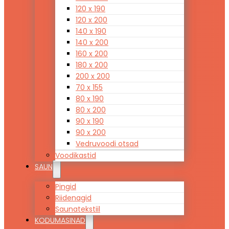
120 x 190
120 x 200
140 x 190
140 x 200
160 x 200
180 x 200
200 x 200
70 x 155
80 x 190
80 x 200
90 x 190
90 x 200
Vedruvoodi otsad
Voodikastid
SAUN
Pingid
Riidenagid
Saunatekstiil
KODUMASINAD