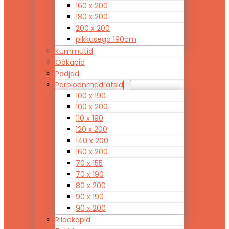
160 x 200
180 x 200
200 x 200
pikkusega 190cm
Kummutid
Öökapid
Padjad
Poroloonmadratsid
100 x 190
100 x 200
110 x 190
120 x 200
140 x 200
160 x 200
70 x 155
70 x 190
80 x 200
90 x 190
90 x 200
Riidekapid