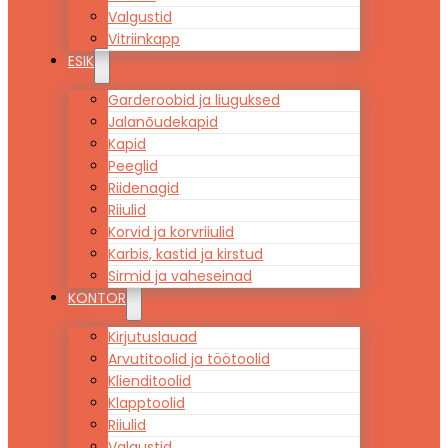
Valgustid
Vitriinkapp
ESIK
Garderoobid ja liuguksed
Jalanõudekapid
Kapid
Peeglid
Riidenagid
Riiulid
Korvid ja korvriiulid
Karbis, kastid ja kirstud
Sirmid ja vaheseinad
KONTOR
Kirjutuslauad
Arvutitoolid ja töötoolid
Klienditoolid
Klapptoolid
Riiulid
Valgustid