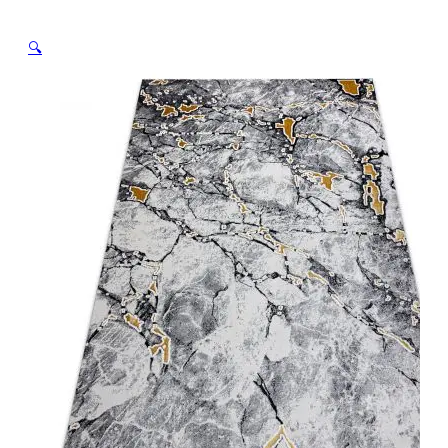
/ must
🔍
Avaleht
/
Pood
/
Elutuba
/
Vaibad
/
Vaip GLOSS 528A 58
Marmor, elevandiluuvalge / must