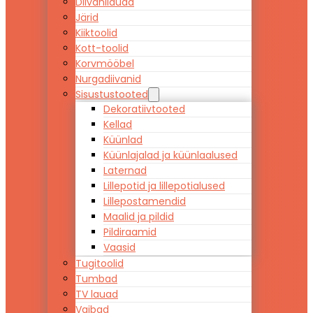
Diivanilauad
Järid
Kiiktoolid
Kott-toolid
Korvmööbel
Nurgadiivanid
Sisustustooted
Dekoratiivtooted
Kellad
Küünlad
Küünlajalad ja küünlaalused
Laternad
Lillepotid ja lillepotialused
Lillepostamendid
Maalid ja pildid
Pildiraamid
Vaasid
Tugitoolid
Tumbad
TV lauad
Vaibad