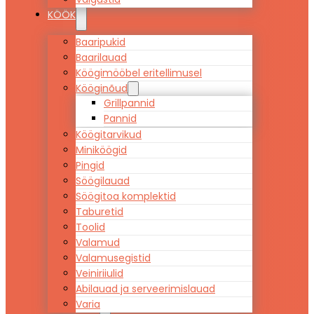
KÖÖK
Baaripukid
Baarilauad
Köögimööbel eritellimusel
Kööginõud
Grillpannid
Pannid
Köögitarvikud
Miniköögid
Pingid
Söögilauad
Söögitoa komplektid
Taburetid
Toolid
Valamud
Valamusegistid
Veiniriiulid
Abilauad ja serveerimislauad
Varia