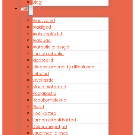
Blogi
AED
Aiadiivanid
Aiakiiged
Aiakomplektid
Aialauad
Aiatoolid ja pingid
Lamamistoolid
Ripptoolid
Lillepostamendid ja lillealused
Lebolad
Liivakastid
Muud aiatooted
Padjakastid
Rõdukomplektid
Riiulid
Toolikatted
Lamamistooli katted
Dekoratiivpatjad
Laudlinad ja linad