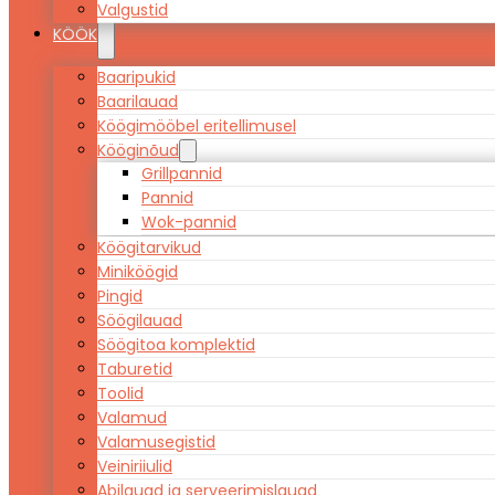
Valgustid
KÖÖK
Baaripukid
Baarilauad
Köögimööbel eritellimusel
Kööginõud
Grillpannid
Pannid
Wok-pannid
Köögitarvikud
Miniköögid
Pingid
Söögilauad
Söögitoa komplektid
Taburetid
Toolid
Valamud
Valamusegistid
Veiniriiulid
Abilauad ja serveerimislauad