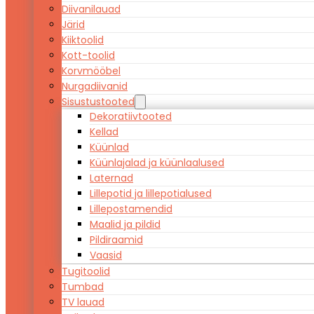
Diivanilauad
Järid
Kiiktoolid
Kott-toolid
Korvmööbel
Nurgadiivanid
Sisustustooted
Dekoratiivtooted
Kellad
Küünlad
Küünlajalad ja küünlaalused
Laternad
Lillepotid ja lillepotialused
Lillepostamendid
Maalid ja pildid
Pildiraamid
Vaasid
Tugitoolid
Tumbad
TV lauad