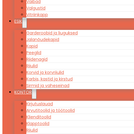
Vaibad
Valgustid
Vitriinkapp
ESIK
Garderoobid ja liuguksed
Jalanõudekapid
Kapid
Peeglid
Riidenagid
Riiulid
Korvid ja korvriiulid
Karbis, kastid ja kirstud
Sirmid ja vaheseinad
KONTOR
Kirjutuslauad
Arvutitoolid ja töötoolid
Klienditoolid
Klapptoolid
Riiulid