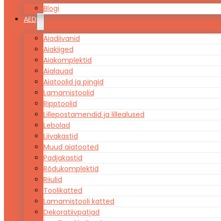
Blogi
AED
Aiadiivanid
Aiakiiged
Aiakomplektid
Aialauad
Aiatoolid ja pingid
Lamamistoolid
Ripptoolid
Lillepostamendid ja lillealused
Lebolad
Liivakastid
Muud aiatooted
Padjakastid
Rõdukomplektid
Riiulid
Toolikatted
Lamamistooli katted
Dekoratiivpatjad