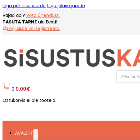
Liigu põhisisu juurde
Liigu jaluse juurde
Vajad abi?
Võta ühendust.
TASUTA TARNE
üle Eesti!
Logi sisse või registreeru
Products
search
0.00
€
0
Ostukorvis ei ole tooteid.
AVALEHT