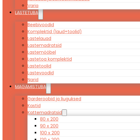
Varia
LASTETUBA
Beebivoodid
Komplektid (laud+toolid)
Lastelauad
Lastemadratsid
Lastemööbel
Lastetoa komplektid
Lastetoolid
Lastevoodid
Narid
MAGAMISTUBA
Garderoobid ja liuguksed
Kastid
Kattemadratsid
80 x 200
90 x 200
100 x 200
120 x 200