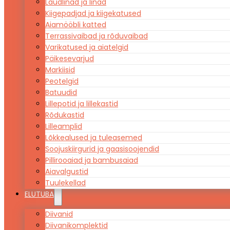
Laudlinad ja linad
Kiigepadjad ja kiigekatused
Aiamööbli katted
Terrassivaibad ja rõduvaibad
Varikatused ja aiatelgid
Päikesevarjud
Markiisid
Peotelgid
Batuudid
Lillepotid ja lillekastid
Rõdukastid
Lilleamplid
Lõkkealused ja tuleasemed
Soojuskiirgurid ja gaasisoojendid
Pillirooaiad ja bambusaiad
Aiavalgustid
Tuulekellad
ELUTUBA
Diivanid
Diivanikomplektid