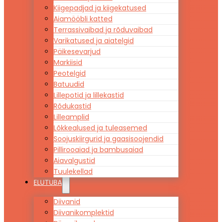
Kiigepadjad ja kiigekatused
Aiamööbli katted
Terrassivaibad ja rõduvaibad
Varikatused ja aiatelgid
Päikesevarjud
Markiisid
Peotelgid
Batuudid
Lillepotid ja lillekastid
Rõdukastid
Lilleamplid
Lõkkealused ja tuleasemed
Soojuskiirgurid ja gaasisoojendid
Pillirooaiad ja bambusaiad
Aiavalgustid
Tuulekellad
ELUTUBA
Diivanid
Diivanikomplektid