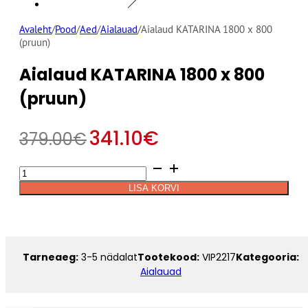
Avaleht
/
Pood
/
Aed
/
Aialauad
/
Aialaud KATARINA 1800 x 800
(pruun)
Aialaud KATARINA 1800 x 800
(pruun)
341.10
€
379.00
€
Aialaud
Alternative:
KATARINA
LISA KORVI
1800
x
800
(pruun)
kogus
Tarneaeg:
3-5 nädalat
Tootekood:
VIP2217
Kategooria:
Aialauad