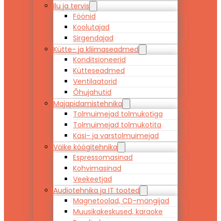
Ilu ja tervis
Föönid
Koolutajad
Sirgendajad
Kütte- ja kliimaseadmed
Konditsioneerid
Kütteseadmed
Ventilaatorid
Õhujahutid
Majapidamistehnika
Tolmuimejad tolmukotiga
Tolmuimejad tolmukotita
Käsi- ja varstolmuimejad
Väike köögitehnika
Espressomasinad
Kohvimasinad
Veekeetjad
Audiotehnika ja IT tooted
Magnetoolad, CD-mängijad
Muusikakeskused, karaoke