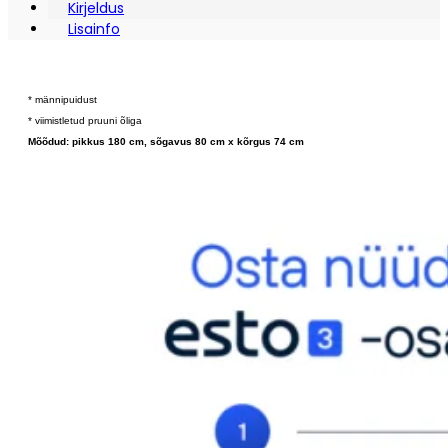
Kirjeldus
Lisainfo
* männipuidust
* viimistletud pruuni õliga
Mõõdud: pikkus 180 cm, sõgavus 80 cm x kõrgus 74 cm