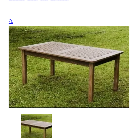
800 (pruun)
🔍