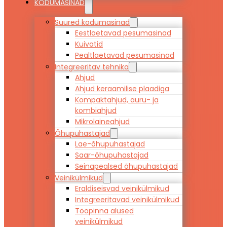
KODUMASINAD
Suured kodumasinad
Eestlaetavad pesumasinad
Kuivatid
Pealtlaetavad pesumasinad
Integreeritav tehnika
Ahjud
Ahjud keraamilise plaadiga
Kompaktahjud, auru- ja
kombiahjud
Mikrolaineahjud
Õhupuhastajad
Lae-õhupuhastajad
Saar-õhupuhastajad
Seinapealsed õhupuhastajad
Veinikülmikud
Eraldiseisvad veinikülmikud
Integreeritavad veinikülmikud
Tööpinna alused
veinikülmikud