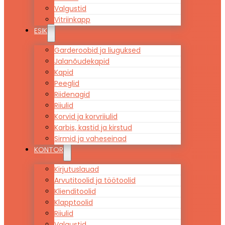
Valgustid
Vitriinkapp
ESIK
Garderoobid ja liuguksed
Jalanõudekapid
Kapid
Peeglid
Riidenagid
Riiulid
Korvid ja korvriiulid
Karbis, kastid ja kirstud
Sirmid ja vaheseinad
KONTOR
Kirjutuslauad
Arvutitoolid ja töötoolid
Klienditoolid
Klapptoolid
Riiulid
Valgustid