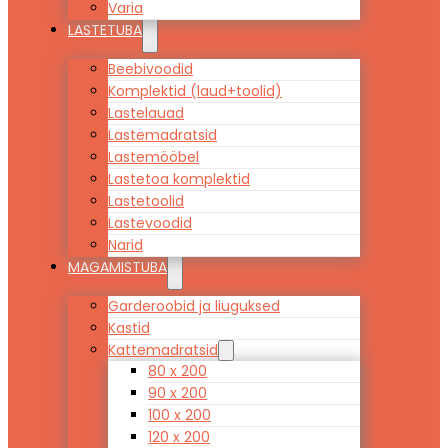
Varia
LASTETUBA
Beebivoodid
Komplektid (laud+toolid)
Lastelauad
Lastemadratsid
Lastemööbel
Lastetoa komplektid
Lastetoolid
Lastevoodid
Narid
MAGAMISTUBA
Garderoobid ja liuguksed
Kastid
Kattemadratsid
80 x 200
90 x 200
100 x 200
120 x 200