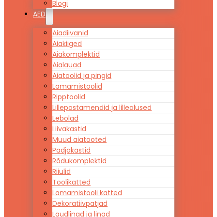
Blogi
AED
Aiadiivanid
Aiakiiged
Aiakomplektid
Aialauad
Aiatoolid ja pingid
Lamamistoolid
Ripptoolid
Lillepostamendid ja lillealused
Lebolad
Liivakastid
Muud aiatooted
Padjakastid
Rõdukomplektid
Riiulid
Toolikatted
Lamamistooli katted
Dekoratiivpatjad
Laudlinad ja linad