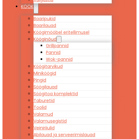
KÖÖK
Baaripukid
Baarilauad
Köögimööbel eritellimusel
Kööginõud
Grillpannid
Pannid
Wok-pannid
Köögitarvikud
Miniköögid
Pingid
Söögilauad
Söögitoa komplektid
Taburetid
Toolid
Valamud
Valamusegistid
Veiniriiulid
Abilauad ja serveerimislauad