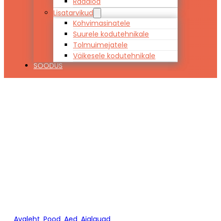
Raadiod
Lisatarvikud
Kohvimasinatele
Suurele kodutehnikale
Tolmuimejatele
Väikesele kodutehnikale
SOODUS
Aialaud
KATARINA 1800
x 800 (pruun)
Avaleht
/
Pood
/
Aed
/
Aialauad
/
Aialaud KATARINA 1800 x