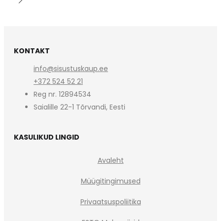
KONTAKT
info@sisustuskaup.ee
+372 524 52 21
Reg nr. 12894534
Saialille 22-1 Tõrvandi, Eesti
KASULIKUD LINGID
Avaleht
Müügitingimused
Privaatsuspoliitika