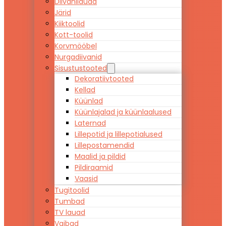
Diivanilauad
Järid
Kiiktoolid
Kott-toolid
Korvmööbel
Nurgadiivanid
Sisustustooted
Dekoratiivtooted
Kellad
Küünlad
Küünlajalad ja küünlaalused
Laternad
Lillepotid ja lillepotialused
Lillepostamendid
Maalid ja pildid
Pildiraamid
Vaasid
Tugitoolid
Tumbad
TV lauad
Vaibad