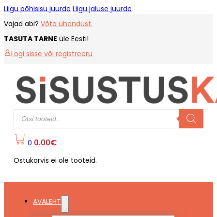
Liigu põhisisu juurde
Liigu jaluse juurde
Vajad abi?
Võta ühendust.
TASUTA TARNE
üle Eesti!
Logi sisse või registreeru
Products
search
0.00
€
0
Ostukorvis ei ole tooteid.
AVALEHT