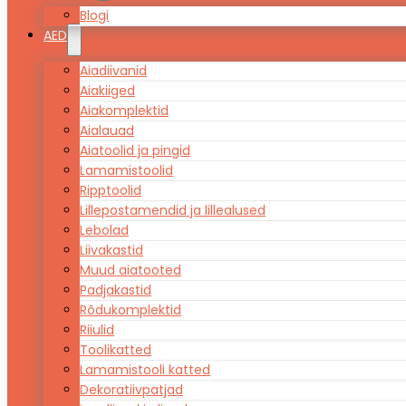
Blogi
AED
Aiadiivanid
Aiakiiged
Aiakomplektid
Aialauad
Aiatoolid ja pingid
Lamamistoolid
Ripptoolid
Lillepostamendid ja lillealused
Lebolad
Liivakastid
Muud aiatooted
Padjakastid
Rõdukomplektid
Riiulid
Toolikatted
Lamamistooli katted
Dekoratiivpatjad