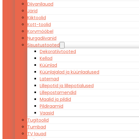
Diivanilauad
Järid
Kiiktoolid
Kott-toolid
Korvmööbel
Nurgadiivanid
Sisustustooted
Dekoratiivtooted
Kellad
Küünlad
Küünlajalad ja küünlaalused
Laternad
Lillepotid ja lillepotialused
Lillepostamendid
Maalid ja pildid
Pildiraamid
Vaasid
Tugitoolid
Tumbad
TV lauad