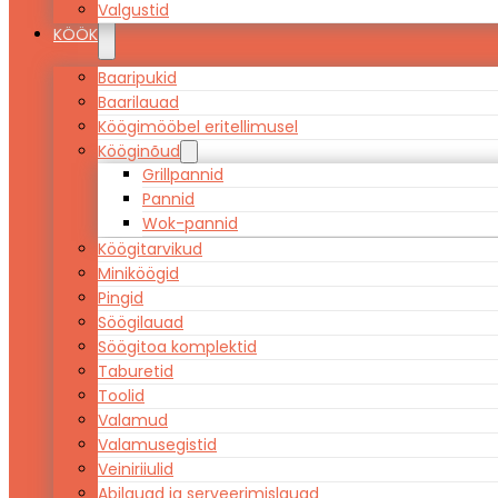
Valgustid
KÖÖK
Baaripukid
Baarilauad
Köögimööbel eritellimusel
Kööginõud
Grillpannid
Pannid
Wok-pannid
Köögitarvikud
Miniköögid
Pingid
Söögilauad
Söögitoa komplektid
Taburetid
Toolid
Valamud
Valamusegistid
Veiniriiulid
Abilauad ja serveerimislauad