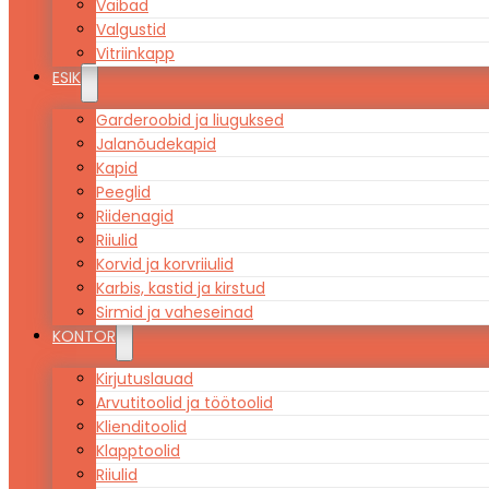
Vaibad
Valgustid
Vitriinkapp
ESIK
Garderoobid ja liuguksed
Jalanõudekapid
Kapid
Peeglid
Riidenagid
Riiulid
Korvid ja korvriiulid
Karbis, kastid ja kirstud
Sirmid ja vaheseinad
KONTOR
Kirjutuslauad
Arvutitoolid ja töötoolid
Klienditoolid
Klapptoolid
Riiulid