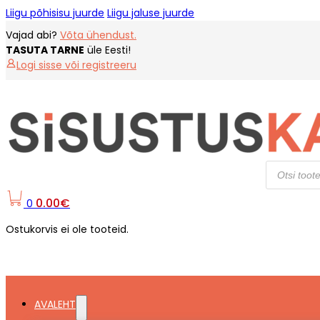
Liigu põhisisu juurde
Liigu jaluse juurde
Vajad abi?
Võta ühendust.
TASUTA TARNE
üle Eesti!
Logi sisse või registreeru
Products
search
0.00
€
0
Ostukorvis ei ole tooteid.
AVALEHT