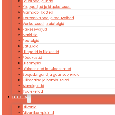
Laudlinad ja linad
Kiigepadjad ja kiigekatused
Aiamööbli katted
Terrassivaibad ja rõduvaibad
Varikatused ja aiatelgid
Päikesevarjud
Markiisid
Peotelgid
Batuudid
Lillepotid ja lillekastid
Rõdukastid
Lilleamplid
Lõkkealused ja tuleasemed
Soojuskiirgurid ja gaasisoojendid
Pillirooaiad ja bambusaiad
Aiavalgustid
Tuulekellad
ELUTUBA
Diivanid
Diivanikomplektid