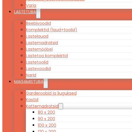
Varia
LASTETUBA
Beebivoodid
Komplektid (laud+toolid)
Lastelauad
Lastemadratsid
Lastemööbel
Lastetoa komplektid
Lastetoolid
Lastevoodid
Narid
MAGAMISTUBA
Garderoobid ja liuguksed
Kastid
Kattemadratsid
80 x 200
90 x 200
100 x 200
120 x 200