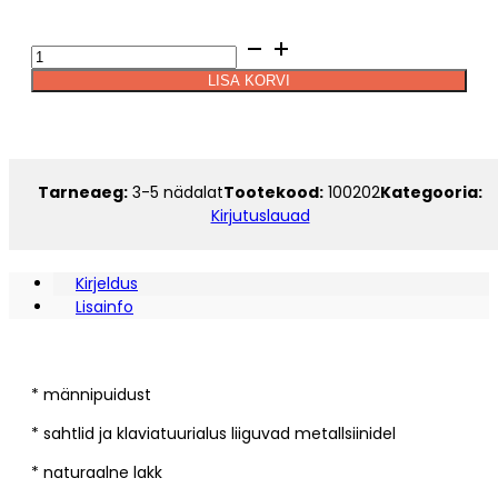
323.10€
Arvutilaud
SVEN
LISA KORVI
2
Alternative:
kogus
Tarneaeg:
3-5 nädalat
Tootekood:
100202
Kategooria:
Kirjutuslauad
Kirjeldus
Lisainfo
* männipuidust
* sahtlid ja klaviatuurialus liiguvad metallsiinidel
* naturaalne lakk