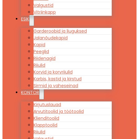
Valgustid
Vitriinkapp
ESIK
Garderoobid ja liuguksed
Jalanõudekapid
Kapid
Peeglid
Riidenagid
Riiulid
Korvid ja korvriiulid
Karbis, kastid ja kirstud
Sirmid ja vaheseinad
KONTOR
Kirjutuslauad
Arvutitoolid ja töötoolid
Klienditoolid
Klapptoolid
Riiulid
Valgustid