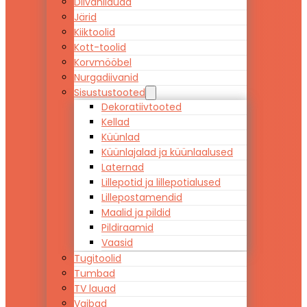
Diivanilauad
Järid
Kiiktoolid
Kott-toolid
Korvmööbel
Nurgadiivanid
Sisustustooted
Dekoratiivtooted
Kellad
Küünlad
Küünlajalad ja küünlaalused
Laternad
Lillepotid ja lillepotialused
Lillepostamendid
Maalid ja pildid
Pildiraamid
Vaasid
Tugitoolid
Tumbad
TV lauad
Vaibad