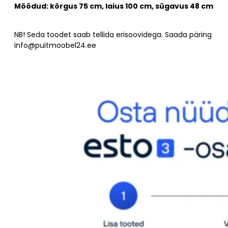
Mõõdud: kõrgus 75 cm, laius 100 cm, sügavus 48 cm
NB! Seda toodet saab tellida erisoovidega. Saada päring
info@puitmoobel24.ee