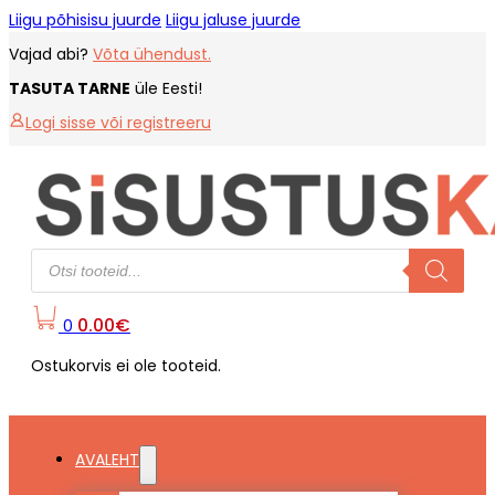
Liigu põhisisu juurde
Liigu jaluse juurde
Vajad abi?
Võta ühendust.
TASUTA TARNE
üle Eesti!
Logi sisse või registreeru
Products
search
0.00
€
0
Ostukorvis ei ole tooteid.
AVALEHT