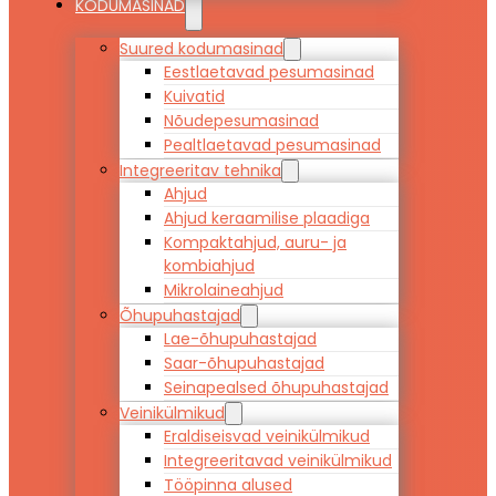
KODUMASINAD
Suured kodumasinad
Eestlaetavad pesumasinad
Kuivatid
Nõudepesumasinad
Pealtlaetavad pesumasinad
Integreeritav tehnika
Ahjud
Ahjud keraamilise plaadiga
Kompaktahjud, auru- ja
kombiahjud
Mikrolaineahjud
Õhupuhastajad
Lae-õhupuhastajad
Saar-õhupuhastajad
Seinapealsed õhupuhastajad
Veinikülmikud
Eraldiseisvad veinikülmikud
Integreeritavad veinikülmikud
Tööpinna alused