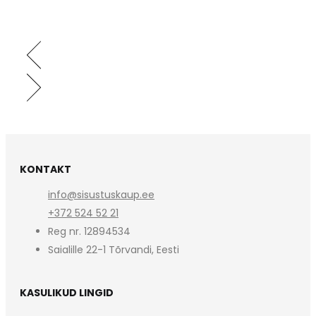
KONTAKT
info@sisustuskaup.ee
+372 524 52 21
Reg nr. 12894534
Saialille 22-1 Tõrvandi, Eesti
KASULIKUD LINGID