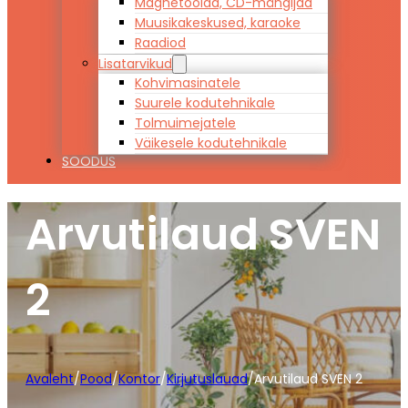
Magnetoolad, CD-mängijad
Muusikakeskused, karaoke
Raadiod
Lisatarvikud
Kohvimasinatele
Suurele kodutehnikale
Tolmuimejatele
Väikesele kodutehnikale
SOODUS
Arvutilaud SVEN
2
Avaleht
/
Pood
/
Kontor
/
Kirjutuslauad
/
Arvutilaud SVEN 2