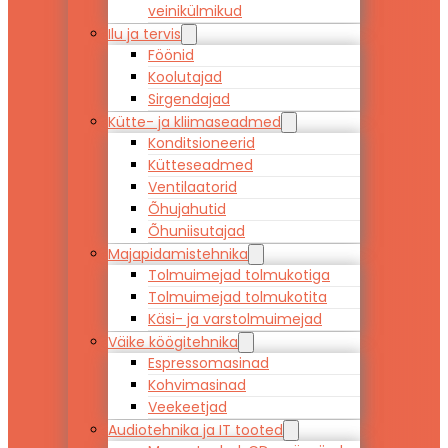
veinikülmikud
Ilu ja tervis
Föönid
Koolutajad
Sirgendajad
Kütte- ja kliimaseadmed
Konditsioneerid
Kütteseadmed
Ventilaatorid
Õhujahutid
Õhuniisutajad
Majapidamistehnika
Tolmuimejad tolmukotiga
Tolmuimejad tolmukotita
Käsi- ja varstolmuimejad
Väike köögitehnika
Espressomasinad
Kohvimasinad
Veekeetjad
Audiotehnika ja IT tooted