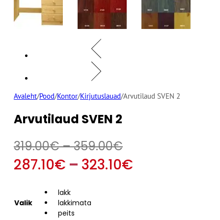
Avaleht
/
Pood
/
Kontor
/
Kirjutuslauad
/
Arvutilaud SVEN 2
Arvutilaud SVEN 2
Hinnavahemik:
319.00
€
–
359.00
€
319.00€
Hinnavahem
287.10
€
–
323.10
€
kuni
287.10€
lakk
359.00€
kuni
Valik
lakkimata
peits