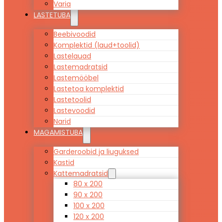
Varia
LASTETUBA
Beebivoodid
Komplektid (laud+toolid)
Lastelauad
Lastemadratsid
Lastemööbel
Lastetoa komplektid
Lastetoolid
Lastevoodid
Narid
MAGAMISTUBA
Garderoobid ja liuguksed
Kastid
Kattemadratsid
80 x 200
90 x 200
100 x 200
120 x 200