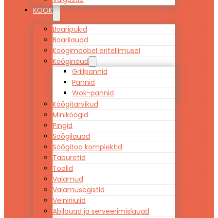
KÖÖK
Baaripukid
Baarilauad
Köögimööbel eritellimusel
Kööginõud
Grillpannid
Pannid
Wok-pannid
Köögitarvikud
Miniköögid
Pingid
Söögilauad
Söögitoa komplektid
Taburetid
Toolid
Valamud
Valamusegistid
Veiniriiulid
Abilauad ja serveerimislauad