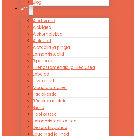
Blogi
AED
Aiadiivanid
Aiakiiged
Aiakomplektid
Aialauad
Aiatoolid ja pingid
Lamamistoolid
Ripptoolid
Lillepostamendid ja lillealused
Lebolad
Liivakastid
Muud aiatooted
Padjakastid
Rõdukomplektid
Riiulid
Toolikatted
Lamamistooli katted
Dekoratiivpatjad
Laudlinad ja linad