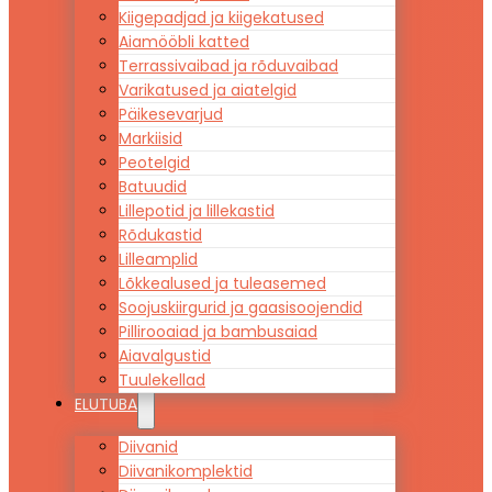
Kiigepadjad ja kiigekatused
Aiamööbli katted
Terrassivaibad ja rõduvaibad
Varikatused ja aiatelgid
Päikesevarjud
Markiisid
Peotelgid
Batuudid
Lillepotid ja lillekastid
Rõdukastid
Lilleamplid
Lõkkealused ja tuleasemed
Soojuskiirgurid ja gaasisoojendid
Pillirooaiad ja bambusaiad
Aiavalgustid
Tuulekellad
ELUTUBA
Diivanid
Diivanikomplektid