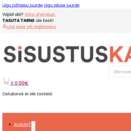
Liigu põhisisu juurde
Liigu jaluse juurde
Vajad abi?
Võta ühendust.
TASUTA TARNE
üle Eesti!
Logi sisse või registreeru
Products
search
0.00
€
0
Ostukorvis ei ole tooteid.
AVALEHT