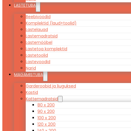
LASTETUBA
Beebivoodid
Komplektid (laud+toolid)
Lastelauad
Lastemadratsid
Lastemööbel
Lastetoa komplektid
Lastetoolid
Lastevoodid
Narid
MAGAMISTUBA
Garderoobid ja liuguksed
Kastid
Kattemadratsid
80 x 200
90 x 200
100 x 200
120 x 200
140 x 200