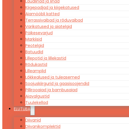
Laudlinad ja linad
Kiigepadjad ja kiigekatused
Aiamööbli katted
Terrassivaibad ja rõduvaibad
Varikatused ja aiatelgid
Päikesevarjud
Markiisid
Peotelgid
Batuudid
Lillepotid ja lillekastid
Rõdukastid
Lilleamplid
Lõkkealused ja tuleasemed
Soojuskiirgurid ja gaasisoojendid
Pillirooaiad ja bambusaiad
Aiavalgustid
Tuulekellad
ELUTUBA
Diivanid
Diivanikomplektid