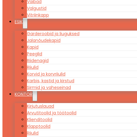
Vaibad
Valgustid
Vitriinkapp
ESIK
Garderoobid ja liuguksed
Jalanõudekapid
Kapid
Peeglid
Riidenagid
Riiulid
Korvid ja korvriiulid
Karbis, kastid ja kirstud
Sirmid ja vaheseinad
KONTOR
Kirjutuslauad
Arvutitoolid ja töötoolid
Klienditoolid
Klapptoolid
Riiulid