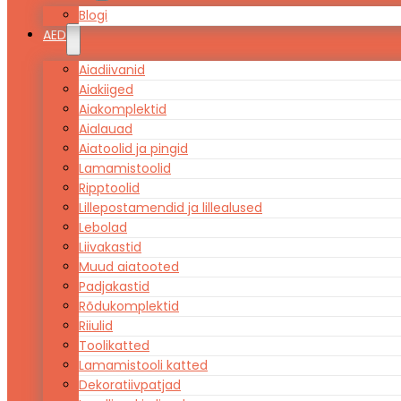
Blogi
AED
Aiadiivanid
Aiakiiged
Aiakomplektid
Aialauad
Aiatoolid ja pingid
Lamamistoolid
Ripptoolid
Lillepostamendid ja lillealused
Lebolad
Liivakastid
Muud aiatooted
Padjakastid
Rõdukomplektid
Riiulid
Toolikatted
Lamamistooli katted
Dekoratiivpatjad