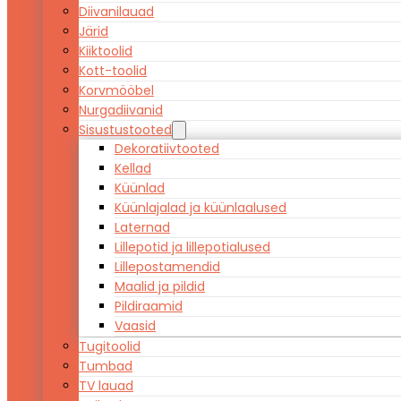
Diivanilauad
Järid
Kiiktoolid
Kott-toolid
Korvmööbel
Nurgadiivanid
Sisustustooted
Dekoratiivtooted
Kellad
Küünlad
Küünlajalad ja küünlaalused
Laternad
Lillepotid ja lillepotialused
Lillepostamendid
Maalid ja pildid
Pildiraamid
Vaasid
Tugitoolid
Tumbad
TV lauad