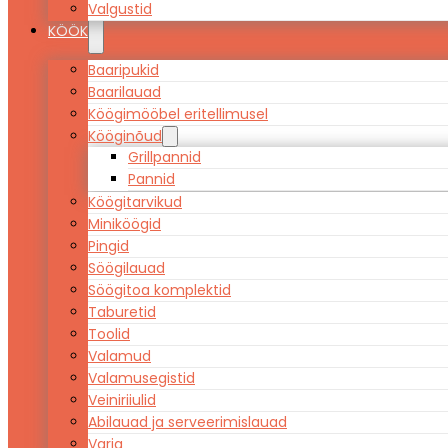
Valgustid
KÖÖK
Baaripukid
Baarilauad
Köögimööbel eritellimusel
Kööginõud
Grillpannid
Pannid
Köögitarvikud
Miniköögid
Pingid
Söögilauad
Söögitoa komplektid
Taburetid
Toolid
Valamud
Valamusegistid
Veiniriiulid
Abilauad ja serveerimislauad
Varia