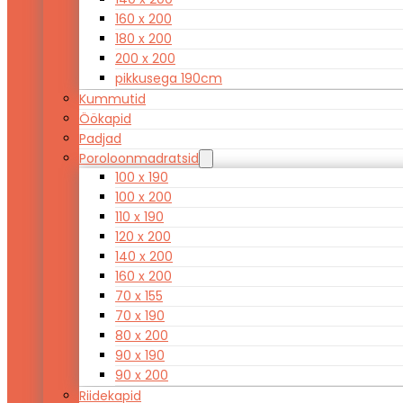
160 x 200
180 x 200
200 x 200
pikkusega 190cm
Kummutid
Öökapid
Padjad
Poroloonmadratsid
100 x 190
100 x 200
110 x 190
120 x 200
140 x 200
160 x 200
70 x 155
70 x 190
80 x 200
90 x 190
90 x 200
Riidekapid