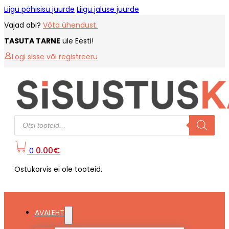
Liigu põhisisu juurde
Liigu jaluse juurde
Vajad abi?
Võta ühendust.
TASUTA TARNE
üle Eesti!
Logi sisse või registreeru
Products
search
0.00
€
0
Ostukorvis ei ole tooteid.
AVALEHT