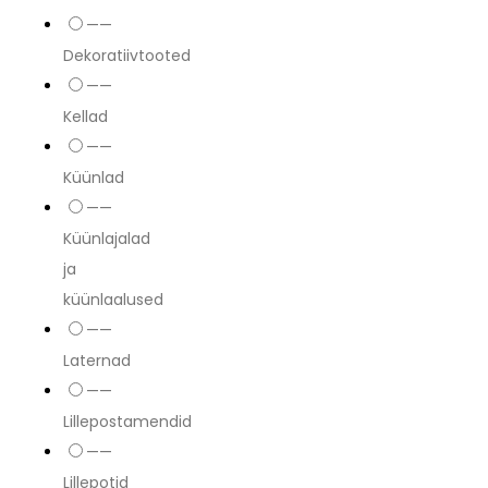
——
Dekoratiivtooted
——
Kellad
——
Küünlad
——
Küünlajalad
ja
küünlaalused
——
Laternad
——
Lillepostamendid
——
Lillepotid