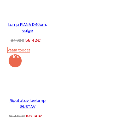
Lamp PIANA D40cm,
valge
58.42
€
64.90
€
Vaata toodet
-10%
Riputatav laelamp
GUSTAV
183.60
€
204.00
€