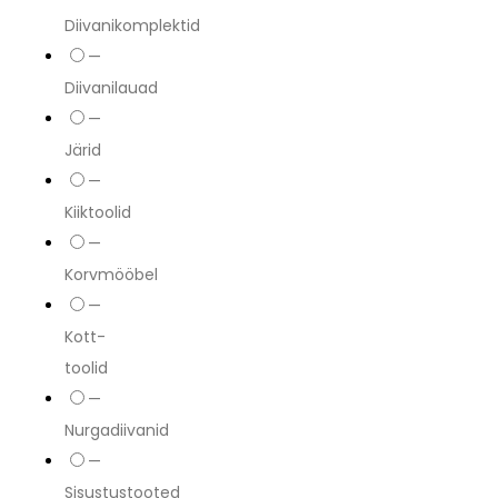
Diivanikomplektid
—
Diivanilauad
—
Järid
—
Kiiktoolid
—
Korvmööbel
—
Kott-
toolid
—
Nurgadiivanid
—
Sisustustooted