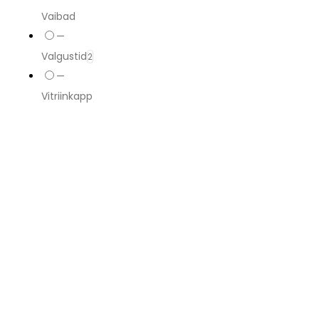
Vaibad
—
Valgustid
2
—
Vitriinkapp