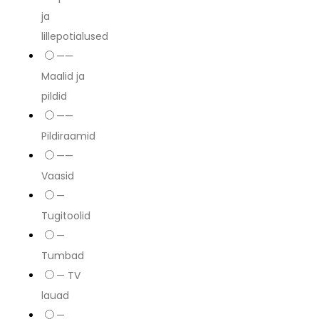
ja
lillepotialused
——
Maalid ja
pildid
——
Pildiraamid
——
Vaasid
—
Tugitoolid
—
Tumbad
— TV
lauad
—