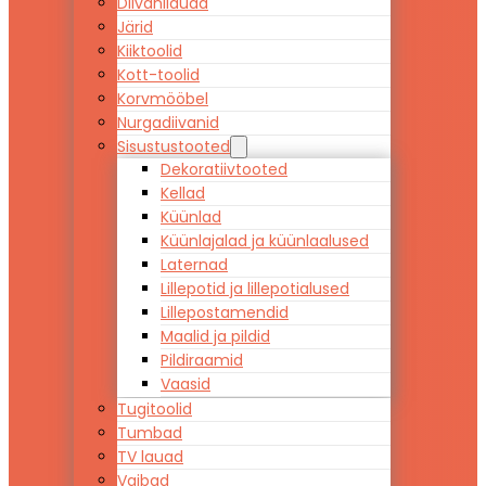
Diivanilauad
Järid
Kiiktoolid
Kott-toolid
Korvmööbel
Nurgadiivanid
Sisustustooted
Dekoratiivtooted
Kellad
Küünlad
Küünlajalad ja küünlaalused
Laternad
Lillepotid ja lillepotialused
Lillepostamendid
Maalid ja pildid
Pildiraamid
Vaasid
Tugitoolid
Tumbad
TV lauad
Vaibad