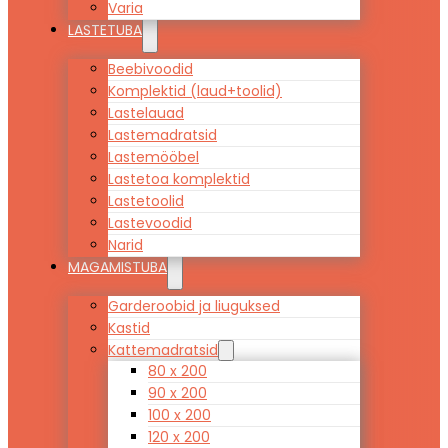
Varia
LASTETUBA
Beebivoodid
Komplektid (laud+toolid)
Lastelauad
Lastemadratsid
Lastemööbel
Lastetoa komplektid
Lastetoolid
Lastevoodid
Narid
MAGAMISTUBA
Garderoobid ja liuguksed
Kastid
Kattemadratsid
80 x 200
90 x 200
100 x 200
120 x 200