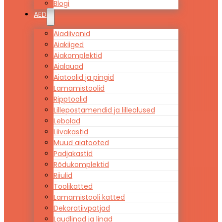
Blogi
AED
Aiadiivanid
Aiakiiged
Aiakomplektid
Aialauad
Aiatoolid ja pingid
Lamamistoolid
Ripptoolid
Lillepostamendid ja lillealused
Lebolad
Liivakastid
Muud aiatooted
Padjakastid
Rõdukomplektid
Riiulid
Toolikatted
Lamamistooli katted
Dekoratiivpatjad
Laudlinad ja linad