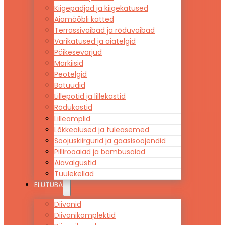
Kiigepadjad ja kiigekatused
Aiamööbli katted
Terrassivaibad ja rõduvaibad
Varikatused ja aiatelgid
Päikesevarjud
Markiisid
Peotelgid
Batuudid
Lillepotid ja lillekastid
Rõdukastid
Lilleamplid
Lõkkealused ja tuleasemed
Soojuskiirgurid ja gaasisoojendid
Pillirooaiad ja bambusaiad
Aiavalgustid
Tuulekellad
ELUTUBA
Diivanid
Diivanikomplektid