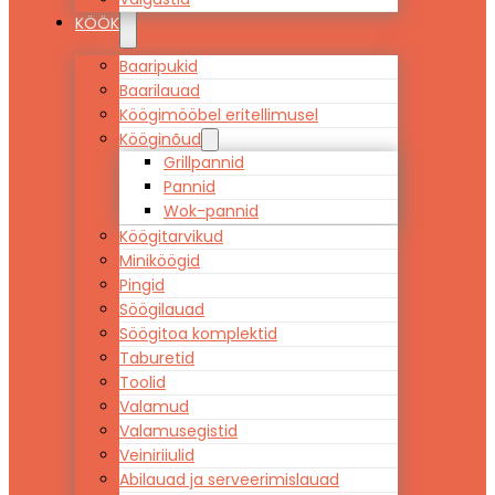
KÖÖK
Baaripukid
Baarilauad
Köögimööbel eritellimusel
Kööginõud
Grillpannid
Pannid
Wok-pannid
Köögitarvikud
Miniköögid
Pingid
Söögilauad
Söögitoa komplektid
Taburetid
Toolid
Valamud
Valamusegistid
Veiniriiulid
Abilauad ja serveerimislauad