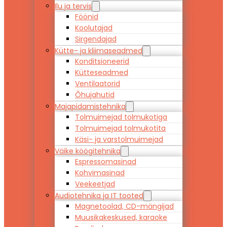
Ilu ja tervis
Föönid
Koolutajad
Sirgendajad
Kütte- ja kliimaseadmed
Konditsioneerid
Kütteseadmed
Ventilaatorid
Õhujahutid
Majapidamistehnika
Tolmuimejad tolmukotiga
Tolmuimejad tolmukotita
Käsi- ja varstolmuimejad
Väike köögitehnika
Espressomasinad
Kohvimasinad
Veekeetjad
Audiotehnika ja IT tooted
Magnetoolad, CD-mängijad
Muusikakeskused, karaoke