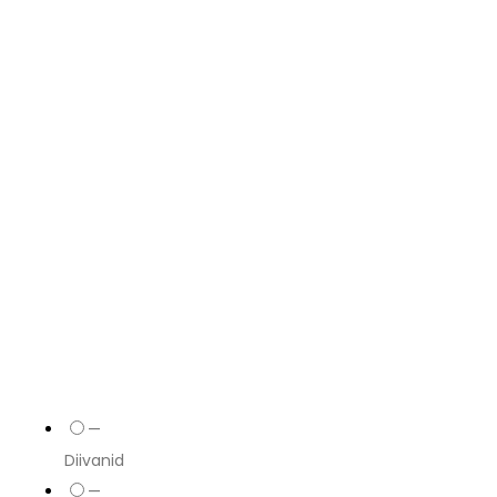
—
Diivanid
—