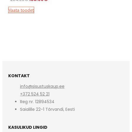
Vaata toodet
KONTAKT
info@sisustuskaup.ee
+372 524 52 21
Reg nr. 12894534
Saialille 22-1 Tõrvandi, Eesti
KASULIKUD LINGID