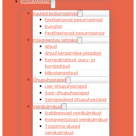
KODUMASINAD
Suured kodumasinad
Eestlaetavad pesumasinad
Kuivatid
Pealtlaetavad pesumasinad
Integreeritav tehnika
Ahjud
Ahjud keraamilise plaadiga
Kompaktahjud, auru- ja
kombiahjud
Mikrolaineahjud
Õhupuhastajad
Lae-õhupuhastajad
Saar-õhupuhastajad
Seinapealsed õhupuhastajad
Veinikülmikud
Eraldiseisvad veinikülmikud
Integreeritavad veinikülmikud
Tööpinna alused
veinikülmikud