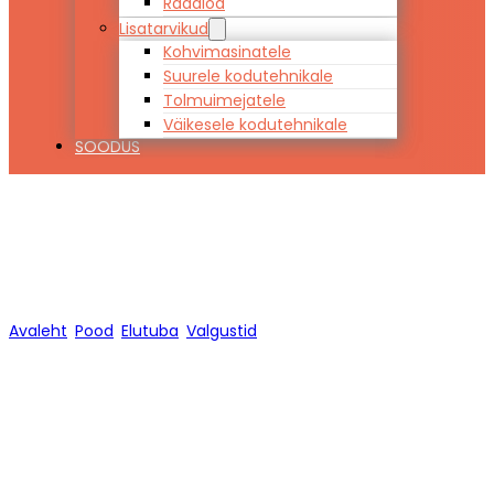
Raadiod
Lisatarvikud
Kohvimasinatele
Suurele kodutehnikale
Tolmuimejatele
Väikesele kodutehnikale
SOODUS
Valgustid
Avaleht
/
Pood
/
Elutuba
/
Valgustid
/
Lehekülg 1