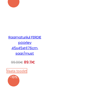
Raamaturiiul FERDIE
pöörlev
45x45xH176cm,
saar/must
89.11
€
99.00
€
Vaata toodet
-10%