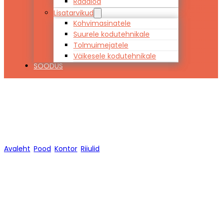
Raadiod
Lisatarvikud
Kohvimasinatele
Suurele kodutehnikale
Tolmuimejatele
Väikesele kodutehnikale
SOODUS
Riiulid
Avaleht
/
Pood
/
Kontor
/
Riiulid
/
Lehekülg 1