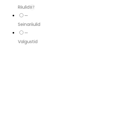
Riiulid
87
—
Seinariiulid
—
Valgustid