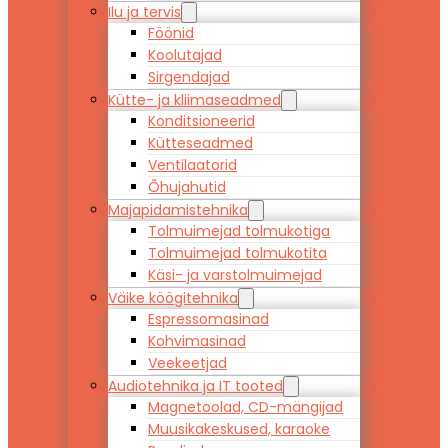
Ilu ja tervis
Föönid
Koolutajad
Sirgendajad
Kütte- ja kliimaseadmed
Konditsioneerid
Kütteseadmed
Ventilaatorid
Õhujahutid
Majapidamistehnika
Tolmuimejad tolmukotiga
Tolmuimejad tolmukotita
Käsi- ja varstolmuimejad
Väike köögitehnika
Espressomasinad
Kohvimasinad
Veekeetjad
Audiotehnika ja IT tooted
Magnetoolad, CD-mängijad
Muusikakeskused, karaoke