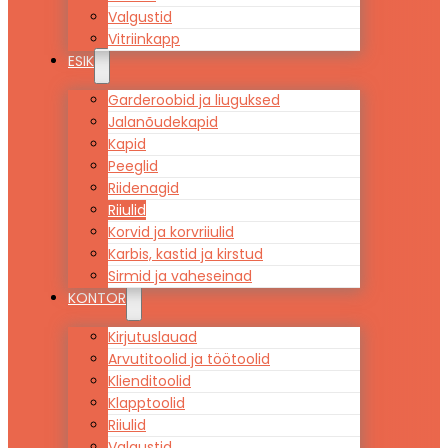
Valgustid
Vitriinkapp
ESIK
Garderoobid ja liuguksed
Jalanõudekapid
Kapid
Peeglid
Riidenagid
Riiulid
Korvid ja korvriiulid
Karbis, kastid ja kirstud
Sirmid ja vaheseinad
KONTOR
Kirjutuslauad
Arvutitoolid ja töötoolid
Klienditoolid
Klapptoolid
Riiulid
Valgustid