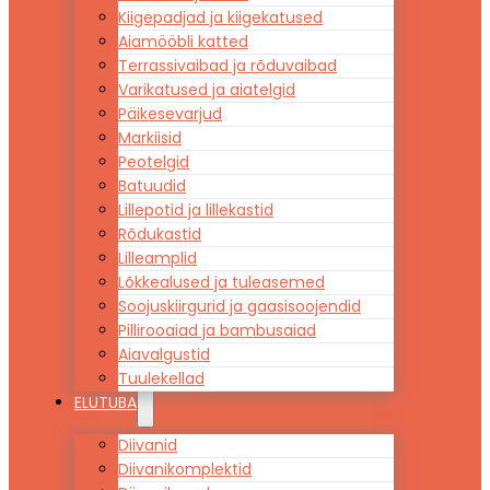
Kiigepadjad ja kiigekatused
Aiamööbli katted
Terrassivaibad ja rõduvaibad
Varikatused ja aiatelgid
Päikesevarjud
Markiisid
Peotelgid
Batuudid
Lillepotid ja lillekastid
Rõdukastid
Lilleamplid
Lõkkealused ja tuleasemed
Soojuskiirgurid ja gaasisoojendid
Pillirooaiad ja bambusaiad
Aiavalgustid
Tuulekellad
ELUTUBA
Diivanid
Diivanikomplektid