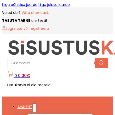
Liigu põhisisu juurde
Liigu jaluse juurde
Vajad abi?
Võta ühendust.
TASUTA TARNE
üle Eesti!
Logi sisse või registreeru
Products
search
0.00
€
0
Ostukorvis ei ole tooteid.
AVALEHT