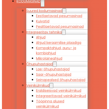
KODUMASINAD
Suured kodumasinad
Eestlaetavad pesumasinad
Kuivatid
Pealtlaetavad pesumasinad
Integreeritav tehnika
Ahjud
Ahjud keraamilise plaadiga
Kompaktahjud, auru- ja
kombiahjud
Mikrolaineahjud
Õhupuhastajad
Lae-õhupuhastajad
Saar-õhupuhastajad
Seinapealsed õhupuhastajad
Veinikülmikud
Eraldiseisvad veinikülmikud
Integreeritavad veinikülmikud
Tööpinna alused
veinikülmikud