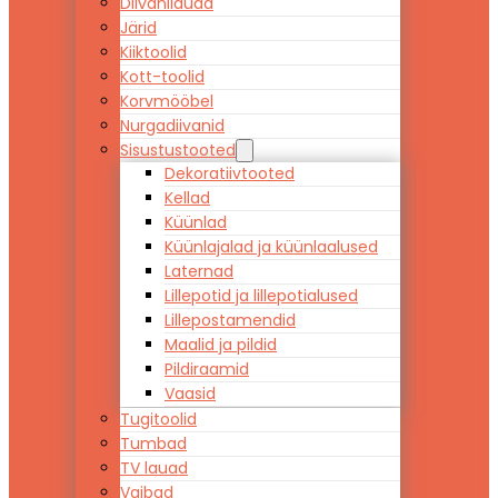
Diivanilauad
Järid
Kiiktoolid
Kott-toolid
Korvmööbel
Nurgadiivanid
Sisustustooted
Dekoratiivtooted
Kellad
Küünlad
Küünlajalad ja küünlaalused
Laternad
Lillepotid ja lillepotialused
Lillepostamendid
Maalid ja pildid
Pildiraamid
Vaasid
Tugitoolid
Tumbad
TV lauad
Vaibad