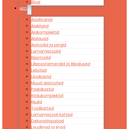
Blogi
AED
Aiadiivanid
Aiakiiged
Aiakomplektid
Aialauad
Aiatoolid ja pingid
Lamamistoolid
Ripptoolid
Lillepostamendid ja lillealused
Lebolad
Liivakastid
Muud aiatooted
Padjakastid
Rõdukomplektid
Riiulid
Toolikatted
Lamamistooli katted
Dekoratiivpatjad
Laudlinad ja linad