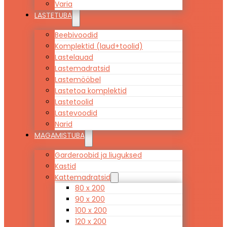
Varia
LASTETUBA
Beebivoodid
Komplektid (laud+toolid)
Lastelauad
Lastemadratsid
Lastemööbel
Lastetoa komplektid
Lastetoolid
Lastevoodid
Narid
MAGAMISTUBA
Garderoobid ja liuguksed
Kastid
Kattemadratsid
80 x 200
90 x 200
100 x 200
120 x 200