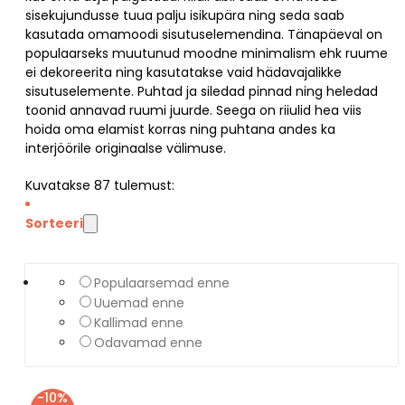
sisekujundusse tuua palju isikupära ning seda saab
kasutada omamoodi sisutuselemendina. Tänapäeval on
populaarseks muutunud moodne minimalism ehk ruume
ei dekoreerita ning kasutatakse vaid hädavajalikke
sisutuselemente. Puhtad ja siledad pinnad ning heledad
toonid annavad ruumi juurde. Seega on riiulid hea viis
hoida oma elamist korras ning puhtana andes ka
interjöörile originaalse välimuse.
Kuvatakse
87
tulemust:
Sorteeri
Populaarsemad enne
Uuemad enne
Kallimad enne
Odavamad enne
-10%