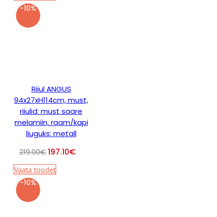
kuni
-10%
341.10€
Riiul ANGUS
94x27xH114cm, must,
riiulid: must saare
melamiin, raam/kapi
liuguks: metall
197.10
€
219.00
€
Vaata toodet
-10%