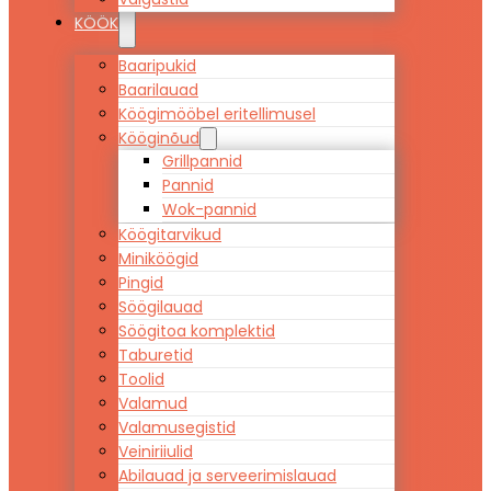
KÖÖK
Baaripukid
Baarilauad
Köögimööbel eritellimusel
Kööginõud
Grillpannid
Pannid
Wok-pannid
Köögitarvikud
Miniköögid
Pingid
Söögilauad
Söögitoa komplektid
Taburetid
Toolid
Valamud
Valamusegistid
Veiniriiulid
Abilauad ja serveerimislauad