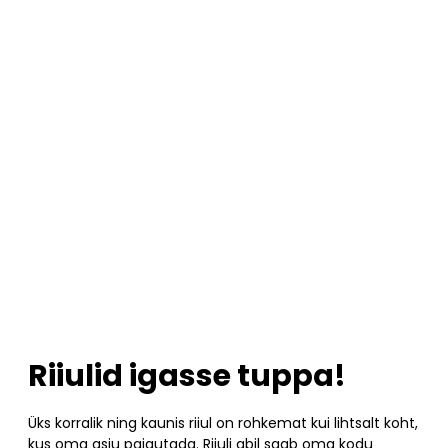
Riiulid igasse tuppa!
Üks korralik ning kaunis riiul on rohkemat kui lihtsalt koht,
kus oma asju paigutada. Riiuli abil saab oma kodu